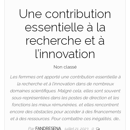
Une contribution
essentielle à la
recherche et à
l’innovation
Non classé
Les femmes ont apporté une contribution essentielle à
la recherche et à l’innovation dans de nombreux
domaines scientifiques. Malgré cela, elles sont souvent
sous-représentées dans les postes de direction et les
fonctions les mieux rémunérées, et elles rencontrent
encore des obstacles pour accéder à des financements
et à des ressources. Pour combattre ces inégalités, de…
Par
FANDRESENA
juillet 21, 2023
0