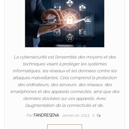
La cybersécurité est l’ensemble des moyens et des
techniques visant à protéger les systèmes
informatiques, les réseaux et les données contre les
attaques malveillantes. Cela comprend la protection
des ordinateurs, des serveurs, des réseaux, des
smartphones et des appareils connectés, ainsi que des
données stockées sur ces appareils. Avec
l’augmentation de la connectivité et de…
Par
FANDRESENA
janvier 20, 2023
0