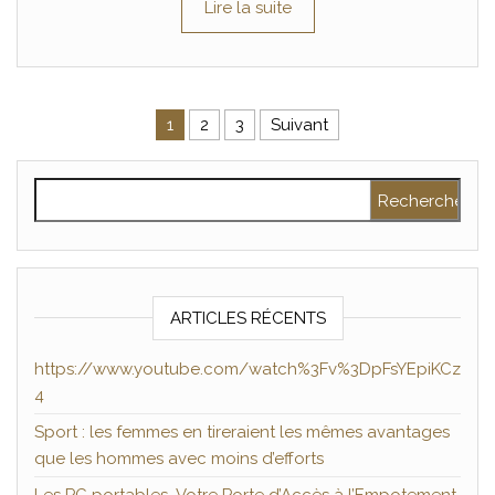
Lire la suite
Pagination des publications
1
2
3
Suivant
Rechercher :
ARTICLES RÉCENTS
https://www.youtube.com/watch%3Fv%3DpFsYEpiKCz
4
Sport : les femmes en tireraient les mêmes avantages
que les hommes avec moins d’efforts