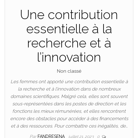
Une contribution
essentielle à la
recherche et à
l’innovation
Non classé
Les femmes ont apporté une contribution essentielle à
la recherche et à l’innovation dans de nombreux
domaines scientifiques. Malgré cela, elles sont souvent
sous-représentées dans les postes de direction et les
fonctions les mieux rémunérées, et elles rencontrent
encore des obstacles pour accéder à des financements
et à des ressources. Pour combattre ces inégalités, de…
Par
FANDRESENA
juillet 21, 2023
0