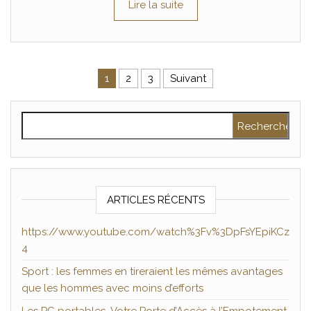
Lire la suite
Pagination des publications
1
2
3
Suivant
Rechercher :
ARTICLES RÉCENTS
https://www.youtube.com/watch%3Fv%3DpFsYEpiKCz
4
Sport : les femmes en tireraient les mêmes avantages
que les hommes avec moins d’efforts