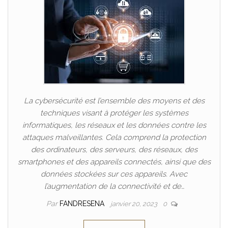
La cybersécurité est l’ensemble des moyens et des
techniques visant à protéger les systèmes
informatiques, les réseaux et les données contre les
attaques malveillantes. Cela comprend la protection
des ordinateurs, des serveurs, des réseaux, des
smartphones et des appareils connectés, ainsi que des
données stockées sur ces appareils. Avec
l’augmentation de la connectivité et de…
Par
FANDRESENA
janvier 20, 2023
0