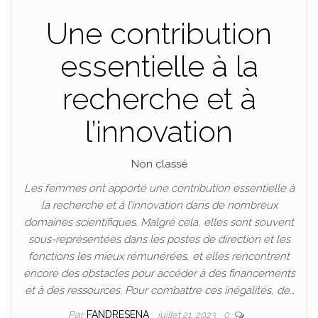
Une contribution
essentielle à la
recherche et à
l’innovation
Non classé
Les femmes ont apporté une contribution essentielle à
la recherche et à l’innovation dans de nombreux
domaines scientifiques. Malgré cela, elles sont souvent
sous-représentées dans les postes de direction et les
fonctions les mieux rémunérées, et elles rencontrent
encore des obstacles pour accéder à des financements
et à des ressources. Pour combattre ces inégalités, de…
Par
FANDRESENA
juillet 21, 2023
0