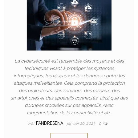
La cybersécurité est l’ensemble des moyens et des
techniques visant à protéger les systèmes
informatiques, les réseaux et les données contre les
attaques malveillantes. Cela comprend la protection
des ordinateurs, des serveurs, des réseaux, des
smartphones et des appareils connectés, ainsi que des
données stockées sur ces appareils. Avec
l’augmentation de la connectivité et de…
Par
FANDRESENA
janvier 20, 2023
0