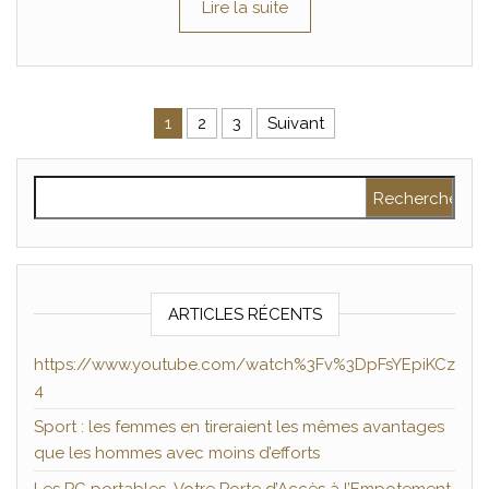
Lire la suite
Pagination des publications
1
2
3
Suivant
Rechercher :
ARTICLES RÉCENTS
https://www.youtube.com/watch%3Fv%3DpFsYEpiKCz
4
Sport : les femmes en tireraient les mêmes avantages
que les hommes avec moins d’efforts