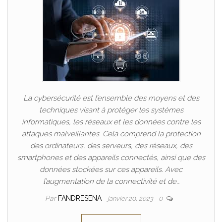
La cybersécurité est l’ensemble des moyens et des
techniques visant à protéger les systèmes
informatiques, les réseaux et les données contre les
attaques malveillantes. Cela comprend la protection
des ordinateurs, des serveurs, des réseaux, des
smartphones et des appareils connectés, ainsi que des
données stockées sur ces appareils. Avec
l’augmentation de la connectivité et de…
Par
FANDRESENA
janvier 20, 2023
0