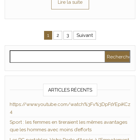
Lire la suite
Pagination des publications
1
2
3
Suivant
Rechercher :
ARTICLES RÉCENTS
https://www.youtube.com/watch%3Fv%3DpFsYEpiKCz
4
Sport : les femmes en tireraient les mêmes avantages
que les hommes avec moins d’efforts