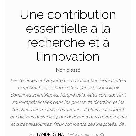
Une contribution
essentielle à la
recherche et à
l’innovation
Non classé
Les femmes ont apporté une contribution essentielle à
la recherche et à l’innovation dans de nombreux
domaines scientifiques. Malgré cela, elles sont souvent
sous-représentées dans les postes de direction et les
fonctions les mieux rémunérées, et elles rencontrent
encore des obstacles pour accéder à des financements
et à des ressources. Pour combattre ces inégalités, de…
Par
FANDRESENA
juillet 21, 2023
0