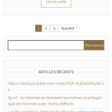
Lire la suite
Pagination des publications
1
2
3
Suivant
Rechercher :
ARTICLES RÉCENTS
https://www.youtube.com/watch%3Fv%3DpFsYEpiKCz
4
Sport : les femmes en tireraient les mêmes avantages
que les hommes avec moins d’efforts