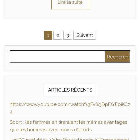
Lire la suite
Pagination des publications
1
2
3
Suivant
Rechercher :
ARTICLES RÉCENTS
https://www.youtube.com/watch%3Fv%3DpFsYEpiKCz
4
Sport : les femmes en tireraient les mêmes avantages
que les hommes avec moins d’efforts