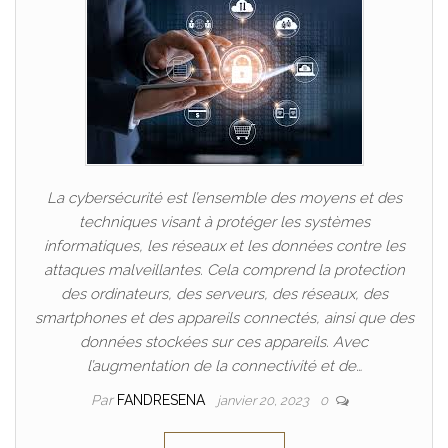
La cybersécurité est l’ensemble des moyens et des
techniques visant à protéger les systèmes
informatiques, les réseaux et les données contre les
attaques malveillantes. Cela comprend la protection
des ordinateurs, des serveurs, des réseaux, des
smartphones et des appareils connectés, ainsi que des
données stockées sur ces appareils. Avec
l’augmentation de la connectivité et de…
Par
FANDRESENA
janvier 20, 2023
0