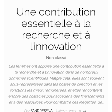
Une contribution
essentielle à la
recherche et à
l’innovation
Non classé
Les femmes ont apporté une contribution essentielle à
la recherche et à l’innovation dans de nombreux
domaines scientifiques. Malgré cela, elles sont souvent
sous-représentées dans les postes de direction et les
fonctions les mieux rémunérées, et elles rencontrent
encore des obstacles pour accéder à des financements
et à des ressources. Pour combattre ces inégalités, de…
Par
FANDRESENA
juillet 21, 2023
0