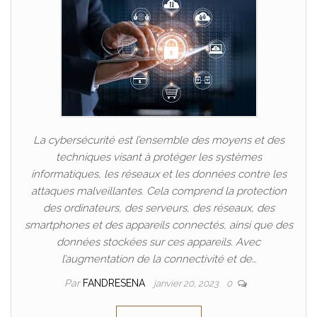
La cybersécurité est l’ensemble des moyens et des
techniques visant à protéger les systèmes
informatiques, les réseaux et les données contre les
attaques malveillantes. Cela comprend la protection
des ordinateurs, des serveurs, des réseaux, des
smartphones et des appareils connectés, ainsi que des
données stockées sur ces appareils. Avec
l’augmentation de la connectivité et de…
Par
FANDRESENA
janvier 20, 2023
0