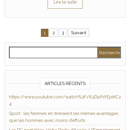
Lire la suite
Pagination des publications
1
2
3
Suivant
Rechercher :
ARTICLES RÉCENTS
https://www.youtube.com/watch%3Fv%3DpFsYEpiKCz
4
Sport : les femmes en tireraient les mêmes avantages
que les hommes avec moins d’efforts