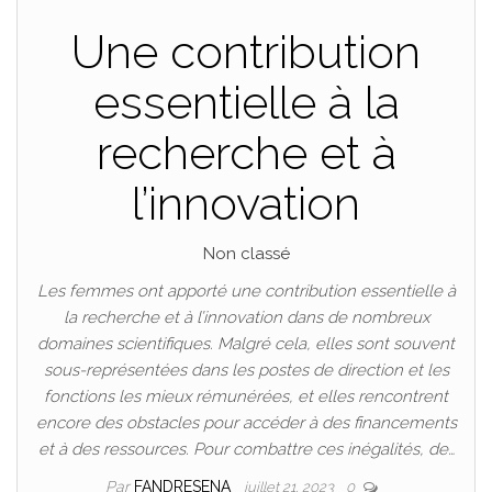
Une contribution
essentielle à la
recherche et à
l’innovation
Non classé
Les femmes ont apporté une contribution essentielle à
la recherche et à l’innovation dans de nombreux
domaines scientifiques. Malgré cela, elles sont souvent
sous-représentées dans les postes de direction et les
fonctions les mieux rémunérées, et elles rencontrent
encore des obstacles pour accéder à des financements
et à des ressources. Pour combattre ces inégalités, de…
Par
FANDRESENA
juillet 21, 2023
0