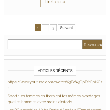
Lire la suite
Pagination des publications
1
2
3
Suivant
Rechercher :
ARTICLES RÉCENTS
https://www.youtube.com/watch%3Fv%3DpFsYEpiKCz
4
Sport : les femmes en tireraient les mêmes avantages
que les hommes avec moins d’efforts