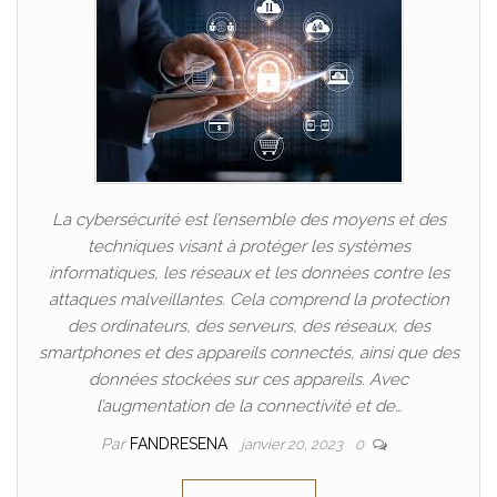
La cybersécurité est l’ensemble des moyens et des
techniques visant à protéger les systèmes
informatiques, les réseaux et les données contre les
attaques malveillantes. Cela comprend la protection
des ordinateurs, des serveurs, des réseaux, des
smartphones et des appareils connectés, ainsi que des
données stockées sur ces appareils. Avec
l’augmentation de la connectivité et de…
Par
FANDRESENA
janvier 20, 2023
0