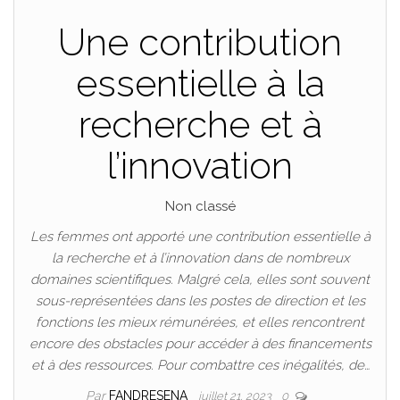
Une contribution
essentielle à la
recherche et à
l’innovation
Non classé
Les femmes ont apporté une contribution essentielle à
la recherche et à l’innovation dans de nombreux
domaines scientifiques. Malgré cela, elles sont souvent
sous-représentées dans les postes de direction et les
fonctions les mieux rémunérées, et elles rencontrent
encore des obstacles pour accéder à des financements
et à des ressources. Pour combattre ces inégalités, de…
Par
FANDRESENA
juillet 21, 2023
0