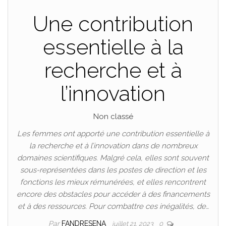
Une contribution
essentielle à la
recherche et à
l’innovation
Non classé
Les femmes ont apporté une contribution essentielle à
la recherche et à l’innovation dans de nombreux
domaines scientifiques. Malgré cela, elles sont souvent
sous-représentées dans les postes de direction et les
fonctions les mieux rémunérées, et elles rencontrent
encore des obstacles pour accéder à des financements
et à des ressources. Pour combattre ces inégalités, de…
Par
FANDRESENA
juillet 21, 2023
0