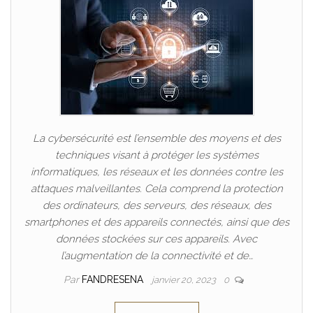
La cybersécurité est l’ensemble des moyens et des
techniques visant à protéger les systèmes
informatiques, les réseaux et les données contre les
attaques malveillantes. Cela comprend la protection
des ordinateurs, des serveurs, des réseaux, des
smartphones et des appareils connectés, ainsi que des
données stockées sur ces appareils. Avec
l’augmentation de la connectivité et de…
Par
FANDRESENA
janvier 20, 2023
0