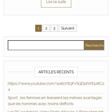
Lire la suite
Pagination des publications
1
2
3
Suivant
Rechercher :
ARTICLES RÉCENTS
https://www.youtube.com/watch%3Fv%3DpFsYEpiKCz
4
Sport : les femmes en tireraient les mêmes avantages
que les hommes avec moins d’efforts