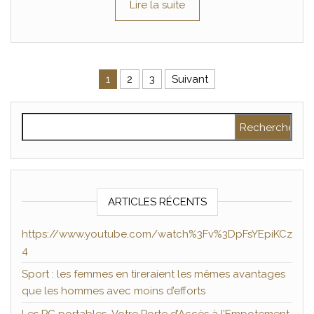
Lire la suite
Pagination des publications
1
2
3
Suivant
Rechercher :
ARTICLES RÉCENTS
https://www.youtube.com/watch%3Fv%3DpFsYEpiKCz
4
Sport : les femmes en tireraient les mêmes avantages
que les hommes avec moins d’efforts