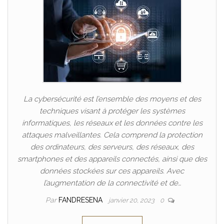
La cybersécurité est l’ensemble des moyens et des
techniques visant à protéger les systèmes
informatiques, les réseaux et les données contre les
attaques malveillantes. Cela comprend la protection
des ordinateurs, des serveurs, des réseaux, des
smartphones et des appareils connectés, ainsi que des
données stockées sur ces appareils. Avec
l’augmentation de la connectivité et de…
Par
FANDRESENA
janvier 20, 2023
0