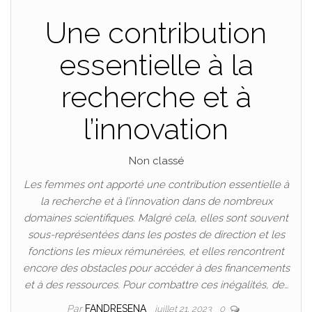
Une contribution
essentielle à la
recherche et à
l’innovation
Non classé
Les femmes ont apporté une contribution essentielle à
la recherche et à l’innovation dans de nombreux
domaines scientifiques. Malgré cela, elles sont souvent
sous-représentées dans les postes de direction et les
fonctions les mieux rémunérées, et elles rencontrent
encore des obstacles pour accéder à des financements
et à des ressources. Pour combattre ces inégalités, de…
Par
FANDRESENA
juillet 21, 2023
0