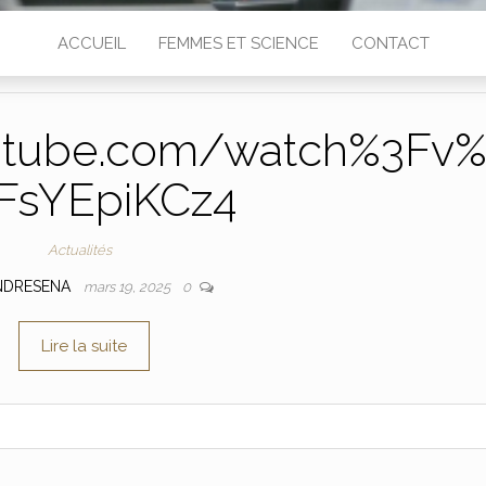
ACCUEIL
FEMMES ET SCIENCE
CONTACT
utube.com/watch%3Fv
FsYEpiKCz4
Actualités
NDRESENA
mars 19, 2025
0
Lire la suite