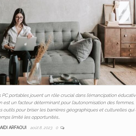
C portables jouent un rôle crucial dans l’émancipation éducativ
ion est un facteur déterminant pour l’autonomisation des femmes, 
outils pour briser les barrières géographiques et culturelles qui
emps limité les opportunités…
AIDI ARFAOUI
août 8, 2023
0