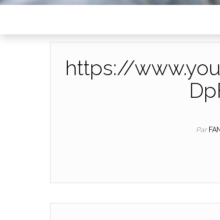
https://www.yo
Dp
Par
FA