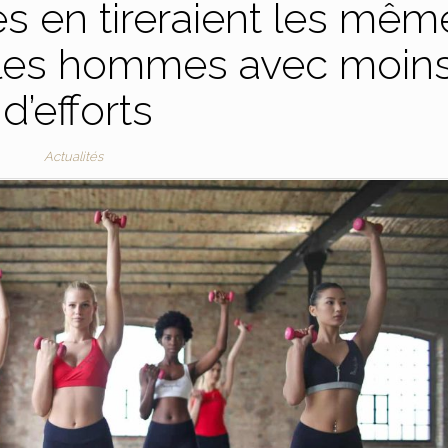
es en tireraient les mêm
 les hommes avec moin
d’efforts
Actualités