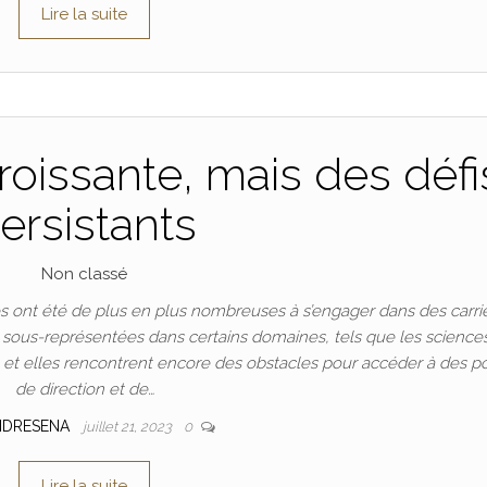
Lire la suite
oissante, mais des défi
ersistants
Non classé
 ont été de plus en plus nombreuses à s’engager dans des carri
t sous-représentées dans certains domaines, tels que les science
n, et elles rencontrent encore des obstacles pour accéder à des p
de direction et de…
NDRESENA
juillet 21, 2023
0
Lire la suite