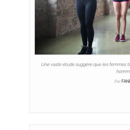
Une vaste étude suggère que les femmes tire
hommes
Par
FAN