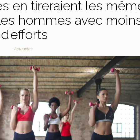
es en tireraient les mêm
 les hommes avec moin
d’efforts
Actualités