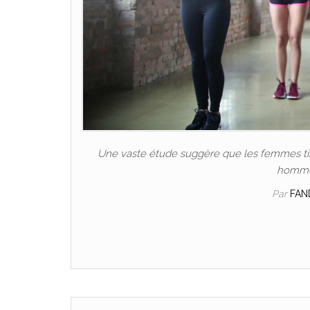
Une vaste étude suggère que les femmes tire
hommes
Par
FAN