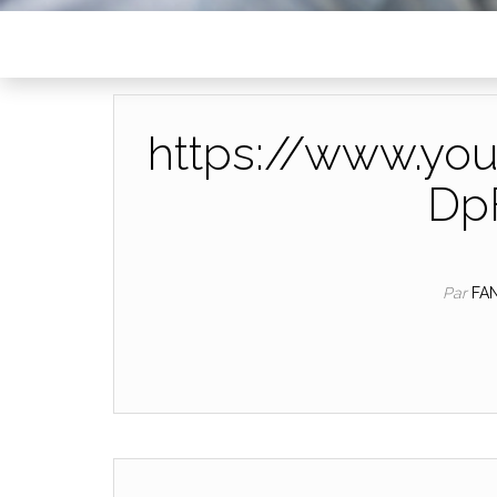
https://www.yo
Dp
Par
FA