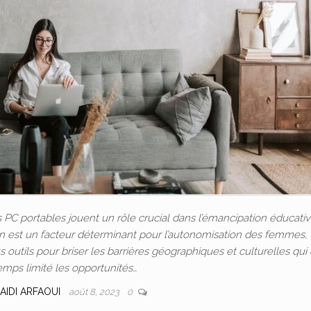
C portables jouent un rôle crucial dans l’émancipation éducativ
ion est un facteur déterminant pour l’autonomisation des femmes, 
outils pour briser les barrières géographiques et culturelles qui
emps limité les opportunités…
AIDI ARFAOUI
août 8, 2023
0