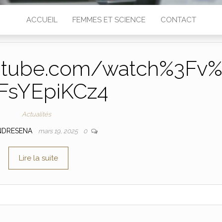
ACCUEIL
FEMMES ET SCIENCE
CONTACT
utube.com/watch%3Fv
FsYEpiKCz4
Actualités
NDRESENA
mars 19, 2025
0
Lire la suite