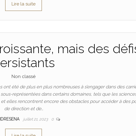
Lire la suite
oissante, mais des défi
ersistants
Non classé
 ont été de plus en plus nombreuses à s’engager dans des carri
t sous-représentées dans certains domaines, tels que les science
n, et elles rencontrent encore des obstacles pour accéder à des p
de direction et de…
NDRESENA
juillet 21, 2023
0
Lire la suite