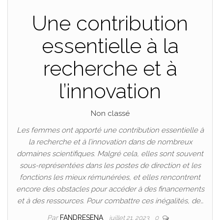
Une contribution
essentielle à la
recherche et à
l’innovation
Non classé
Les femmes ont apporté une contribution essentielle à
la recherche et à l’innovation dans de nombreux
domaines scientifiques. Malgré cela, elles sont souvent
sous-représentées dans les postes de direction et les
fonctions les mieux rémunérées, et elles rencontrent
encore des obstacles pour accéder à des financements
et à des ressources. Pour combattre ces inégalités, de…
Par
FANDRESENA
juillet 21, 2023
0