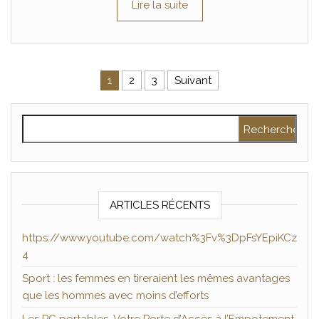
Lire la suite
Pagination des publications
1
2
3
Suivant
Rechercher :
ARTICLES RÉCENTS
https://www.youtube.com/watch%3Fv%3DpFsYEpiKCz
4
Sport : les femmes en tireraient les mêmes avantages
que les hommes avec moins d’efforts