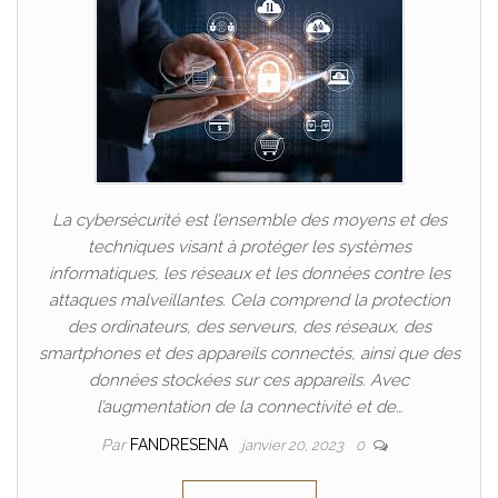
La cybersécurité est l’ensemble des moyens et des
techniques visant à protéger les systèmes
informatiques, les réseaux et les données contre les
attaques malveillantes. Cela comprend la protection
des ordinateurs, des serveurs, des réseaux, des
smartphones et des appareils connectés, ainsi que des
données stockées sur ces appareils. Avec
l’augmentation de la connectivité et de…
Par
FANDRESENA
janvier 20, 2023
0