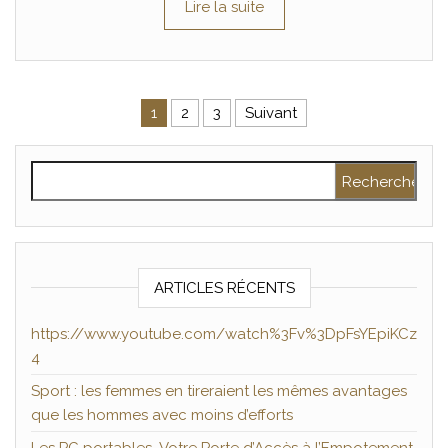
Lire la suite
Pagination des publications
1
2
3
Suivant
Rechercher :
ARTICLES RÉCENTS
https://www.youtube.com/watch%3Fv%3DpFsYEpiKCz
4
Sport : les femmes en tireraient les mêmes avantages
que les hommes avec moins d’efforts