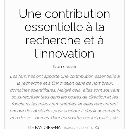
Une contribution
essentielle à la
recherche et à
l’innovation
Non classé
Les femmes ont apporté une contribution essentielle à
la recherche et à l’innovation dans de nombreux
domaines scientifiques. Malgré cela, elles sont souvent
sous-représentées dans les postes de direction et les
fonctions les mieux rémunérées, et elles rencontrent
encore des obstacles pour accéder à des financements
et à des ressources. Pour combattre ces inégalités, de…
Par
FANDRESENA
juillet 21, 2023
0