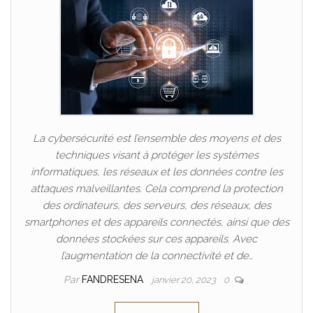
La cybersécurité est l’ensemble des moyens et des
techniques visant à protéger les systèmes
informatiques, les réseaux et les données contre les
attaques malveillantes. Cela comprend la protection
des ordinateurs, des serveurs, des réseaux, des
smartphones et des appareils connectés, ainsi que des
données stockées sur ces appareils. Avec
l’augmentation de la connectivité et de…
Par
FANDRESENA
janvier 20, 2023
0