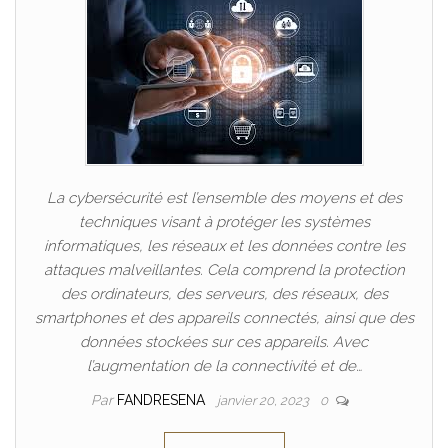
La cybersécurité est l’ensemble des moyens et des
techniques visant à protéger les systèmes
informatiques, les réseaux et les données contre les
attaques malveillantes. Cela comprend la protection
des ordinateurs, des serveurs, des réseaux, des
smartphones et des appareils connectés, ainsi que des
données stockées sur ces appareils. Avec
l’augmentation de la connectivité et de…
Par
FANDRESENA
janvier 20, 2023
0