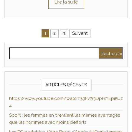
Lire la suite
Pagination des publications
1
2
3
Suivant
Rechercher :
ARTICLES RÉCENTS
https://www.youtube.com/watch%3Fv%3DpFsYEpiKCz
4
Sport : les femmes en tireraient les mêmes avantages
que les hommes avec moins d’efforts