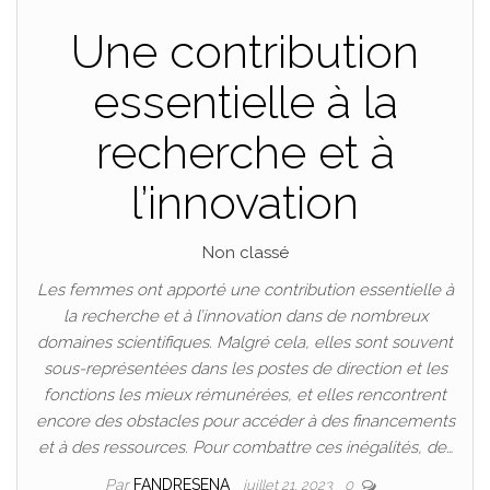
Une contribution
essentielle à la
recherche et à
l’innovation
Non classé
Les femmes ont apporté une contribution essentielle à
la recherche et à l’innovation dans de nombreux
domaines scientifiques. Malgré cela, elles sont souvent
sous-représentées dans les postes de direction et les
fonctions les mieux rémunérées, et elles rencontrent
encore des obstacles pour accéder à des financements
et à des ressources. Pour combattre ces inégalités, de…
Par
FANDRESENA
juillet 21, 2023
0