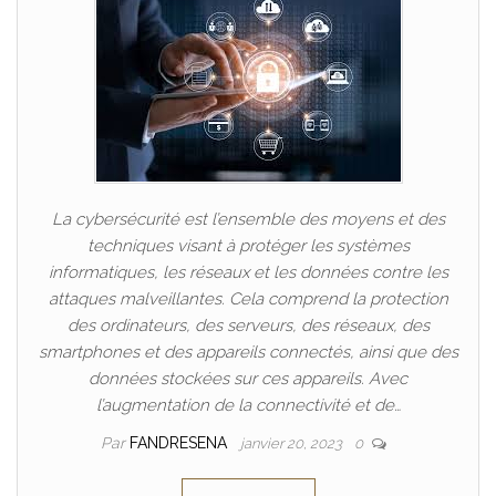
La cybersécurité est l’ensemble des moyens et des
techniques visant à protéger les systèmes
informatiques, les réseaux et les données contre les
attaques malveillantes. Cela comprend la protection
des ordinateurs, des serveurs, des réseaux, des
smartphones et des appareils connectés, ainsi que des
données stockées sur ces appareils. Avec
l’augmentation de la connectivité et de…
Par
FANDRESENA
janvier 20, 2023
0