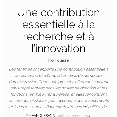
Une contribution
essentielle à la
recherche et à
l’innovation
Non classé
Les femmes ont apporté une contribution essentielle à
la recherche et à l’innovation dans de nombreux
domaines scientifiques. Malgré cela, elles sont souvent
sous-représentées dans les postes de direction et les
fonctions les mieux rémunérées, et elles rencontrent
encore des obstacles pour accéder à des financements
et à des ressources. Pour combattre ces inégalités, de…
Par
FANDRESENA
juillet 21, 2023
0