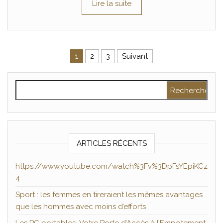
Lire la suite
Pagination des publications
1
2
3
Suivant
Rechercher :
ARTICLES RÉCENTS
https://www.youtube.com/watch%3Fv%3DpFsYEpiKCz
4
Sport : les femmes en tireraient les mêmes avantages
que les hommes avec moins d’efforts