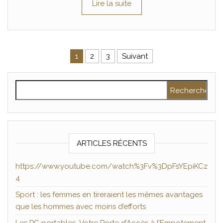
Lire la suite
Pagination des publications
1
2
3
Suivant
Rechercher :
ARTICLES RÉCENTS
https://www.youtube.com/watch%3Fv%3DpFsYEpiKCz
4
Sport : les femmes en tireraient les mêmes avantages
que les hommes avec moins d’efforts