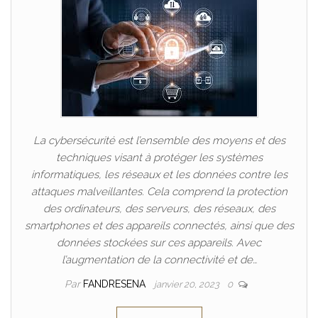
La cybersécurité est l’ensemble des moyens et des
techniques visant à protéger les systèmes
informatiques, les réseaux et les données contre les
attaques malveillantes. Cela comprend la protection
des ordinateurs, des serveurs, des réseaux, des
smartphones et des appareils connectés, ainsi que des
données stockées sur ces appareils. Avec
l’augmentation de la connectivité et de…
Par
FANDRESENA
janvier 20, 2023
0