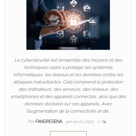
La cybersécurité est l’ensemble des moyens et des
techniques visant à protéger les systèmes
informatiques, les réseaux et les données contre les
attaques malveillantes. Cela comprend la protection
des ordinateurs, des serveurs, des réseaux, des
smartphones et des appareils connectés, ainsi que des
données stockées sur ces appareils. Avec
l’augmentation de la connectivité et de…
Par
FANDRESENA
janvier 20, 2023
0