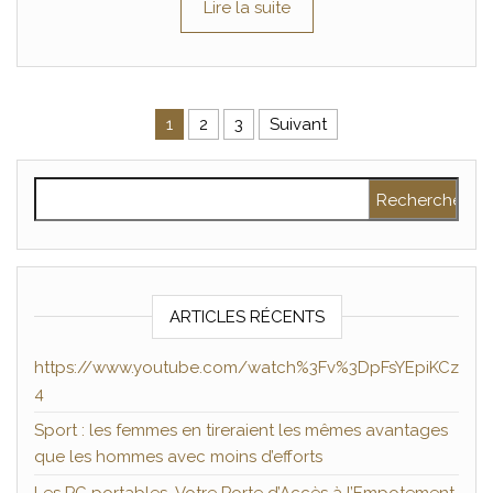
Lire la suite
Pagination des publications
1
2
3
Suivant
Rechercher :
ARTICLES RÉCENTS
https://www.youtube.com/watch%3Fv%3DpFsYEpiKCz
4
Sport : les femmes en tireraient les mêmes avantages
que les hommes avec moins d’efforts