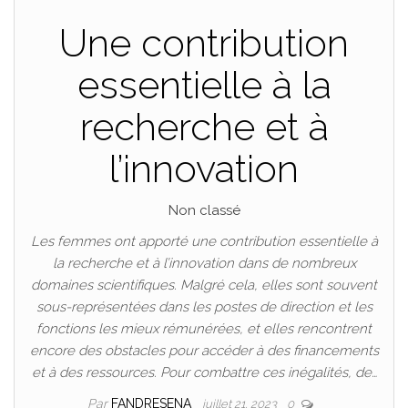
Une contribution
essentielle à la
recherche et à
l’innovation
Non classé
Les femmes ont apporté une contribution essentielle à
la recherche et à l’innovation dans de nombreux
domaines scientifiques. Malgré cela, elles sont souvent
sous-représentées dans les postes de direction et les
fonctions les mieux rémunérées, et elles rencontrent
encore des obstacles pour accéder à des financements
et à des ressources. Pour combattre ces inégalités, de…
Par
FANDRESENA
juillet 21, 2023
0