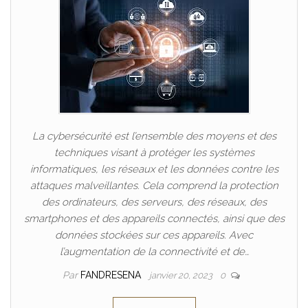
La cybersécurité est l’ensemble des moyens et des
techniques visant à protéger les systèmes
informatiques, les réseaux et les données contre les
attaques malveillantes. Cela comprend la protection
des ordinateurs, des serveurs, des réseaux, des
smartphones et des appareils connectés, ainsi que des
données stockées sur ces appareils. Avec
l’augmentation de la connectivité et de…
Par
FANDRESENA
janvier 20, 2023
0