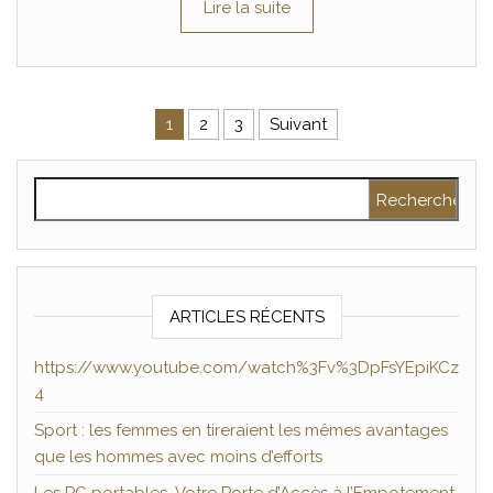
Lire la suite
Pagination des publications
1
2
3
Suivant
Rechercher :
ARTICLES RÉCENTS
https://www.youtube.com/watch%3Fv%3DpFsYEpiKCz
4
Sport : les femmes en tireraient les mêmes avantages
que les hommes avec moins d’efforts