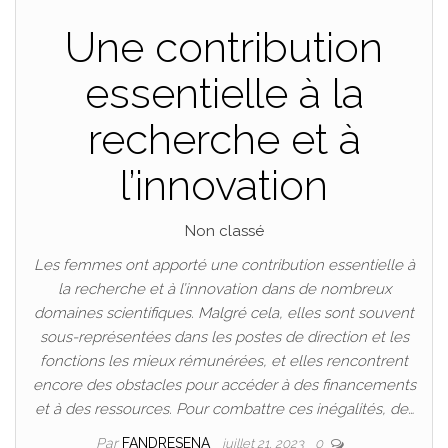
Une contribution
essentielle à la
recherche et à
l’innovation
Non classé
Les femmes ont apporté une contribution essentielle à
la recherche et à l’innovation dans de nombreux
domaines scientifiques. Malgré cela, elles sont souvent
sous-représentées dans les postes de direction et les
fonctions les mieux rémunérées, et elles rencontrent
encore des obstacles pour accéder à des financements
et à des ressources. Pour combattre ces inégalités, de…
Par
FANDRESENA
juillet 21, 2023
0