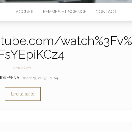
ACCUEIL
FEMMES ET SCIENCE
CONTACT
utube.com/watch%3Fv
FsYEpiKCz4
Actualités
NDRESENA
mars 19, 2025
0
Lire la suite