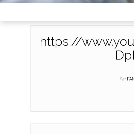
https://www.yo
Dp
Par
FA