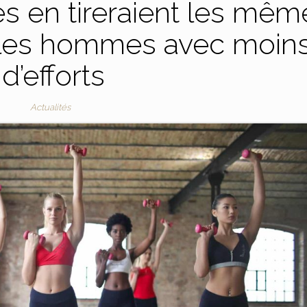
es en tireraient les mêm
 les hommes avec moin
d’efforts
Actualités