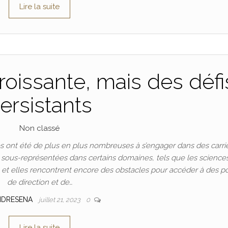
Lire la suite
oissante, mais des défi
ersistants
Non classé
 ont été de plus en plus nombreuses à s’engager dans des carri
t sous-représentées dans certains domaines, tels que les science
n, et elles rencontrent encore des obstacles pour accéder à des p
de direction et de…
NDRESENA
juillet 21, 2023
0
Lire la suite