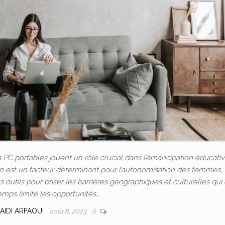
C portables jouent un rôle crucial dans l’émancipation éducativ
ion est un facteur déterminant pour l’autonomisation des femmes, 
outils pour briser les barrières géographiques et culturelles qui
emps limité les opportunités…
AIDI ARFAOUI
août 8, 2023
0