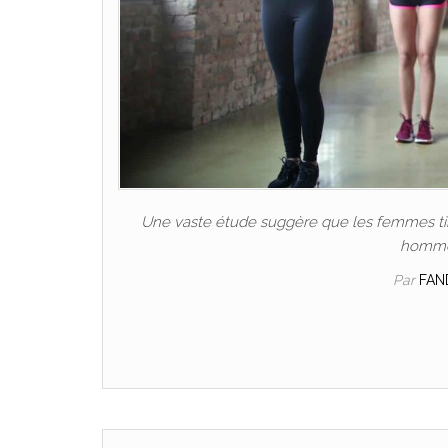
Une vaste étude suggère que les femmes tire
hommes
Par
FAN