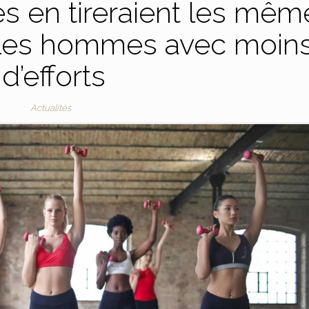
es en tireraient les mêm
 les hommes avec moin
d’efforts
Actualités