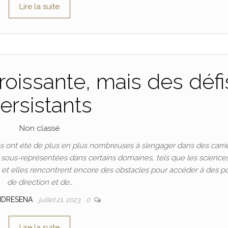
Lire la suite
oissante, mais des défi
ersistants
Non classé
 ont été de plus en plus nombreuses à s’engager dans des carri
t sous-représentées dans certains domaines, tels que les science
n, et elles rencontrent encore des obstacles pour accéder à des p
de direction et de…
NDRESENA
juillet 21, 2023
0
Lire la suite