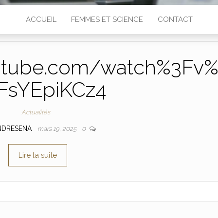
ACCUEIL
FEMMES ET SCIENCE
CONTACT
utube.com/watch%3Fv
FsYEpiKCz4
Actualités
NDRESENA
mars 19, 2025
0
Lire la suite