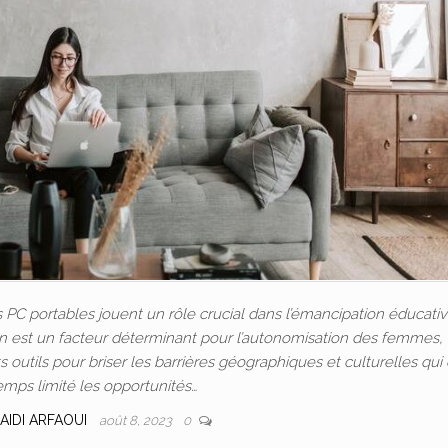
C portables jouent un rôle crucial dans l’émancipation éducativ
ion est un facteur déterminant pour l’autonomisation des femmes, 
outils pour briser les barrières géographiques et culturelles qui
emps limité les opportunités…
AIDI ARFAOUI
août 8, 2023
0