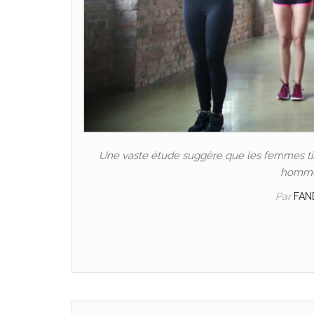
Une vaste étude suggère que les femmes tire
hommes
Par
FAN