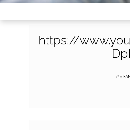
https://www.yo
Dp
Par
FA