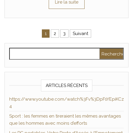
Lire la suite
Pagination des publications
1
2
3
Suivant
Rechercher :
ARTICLES RÉCENTS
https://www.youtube.com/watch%3Fv%3DpFsYEpiKCz
4
Sport : les femmes en tireraient les mêmes avantages
que les hommes avec moins d’efforts