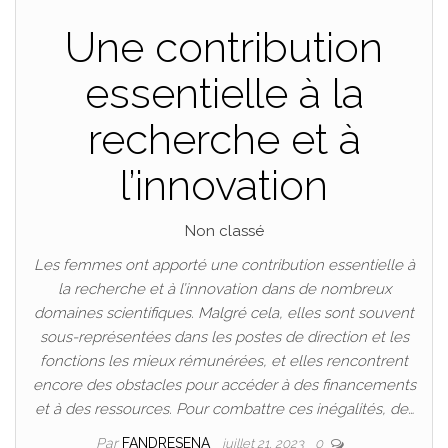
Une contribution
essentielle à la
recherche et à
l’innovation
Non classé
Les femmes ont apporté une contribution essentielle à
la recherche et à l’innovation dans de nombreux
domaines scientifiques. Malgré cela, elles sont souvent
sous-représentées dans les postes de direction et les
fonctions les mieux rémunérées, et elles rencontrent
encore des obstacles pour accéder à des financements
et à des ressources. Pour combattre ces inégalités, de…
Par
FANDRESENA
juillet 21, 2023
0