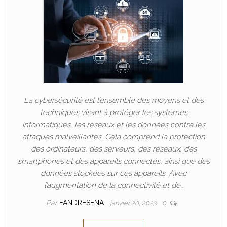
La cybersécurité est l’ensemble des moyens et des
techniques visant à protéger les systèmes
informatiques, les réseaux et les données contre les
attaques malveillantes. Cela comprend la protection
des ordinateurs, des serveurs, des réseaux, des
smartphones et des appareils connectés, ainsi que des
données stockées sur ces appareils. Avec
l’augmentation de la connectivité et de…
Par
FANDRESENA
janvier 20, 2023
0