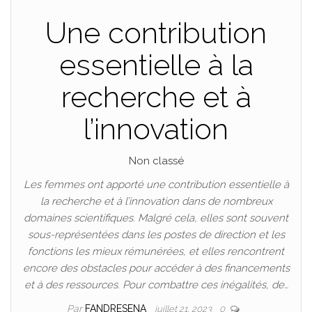
Une contribution
essentielle à la
recherche et à
l’innovation
Non classé
Les femmes ont apporté une contribution essentielle à
la recherche et à l’innovation dans de nombreux
domaines scientifiques. Malgré cela, elles sont souvent
sous-représentées dans les postes de direction et les
fonctions les mieux rémunérées, et elles rencontrent
encore des obstacles pour accéder à des financements
et à des ressources. Pour combattre ces inégalités, de…
Par
FANDRESENA
juillet 21, 2023
0