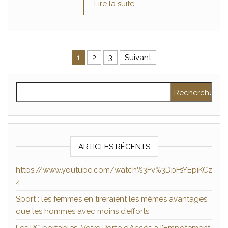
Lire la suite
Pagination des publications
1
2
3
Suivant
Rechercher :
ARTICLES RÉCENTS
https://www.youtube.com/watch%3Fv%3DpFsYEpiKCz
4
Sport : les femmes en tireraient les mêmes avantages
que les hommes avec moins d’efforts