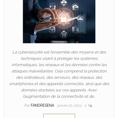
La cybersécurité est l’ensemble des moyens et des
techniques visant à protéger les systèmes
informatiques, les réseaux et les données contre les
attaques malveillantes. Cela comprend la protection
des ordinateurs, des serveurs, des réseaux, des
smartphones et des appareils connectés, ainsi que des
données stockées sur ces appareils. Avec
l’augmentation de la connectivité et de…
Par
FANDRESENA
janvier 20, 2023
0