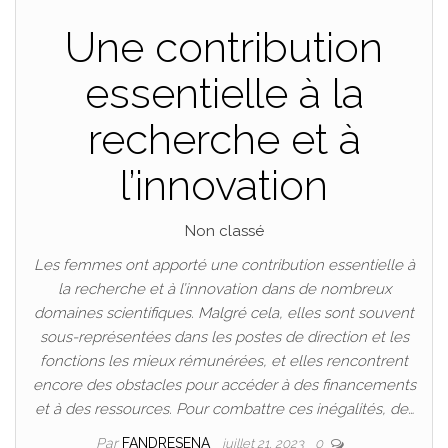
Une contribution
essentielle à la
recherche et à
l’innovation
Non classé
Les femmes ont apporté une contribution essentielle à
la recherche et à l’innovation dans de nombreux
domaines scientifiques. Malgré cela, elles sont souvent
sous-représentées dans les postes de direction et les
fonctions les mieux rémunérées, et elles rencontrent
encore des obstacles pour accéder à des financements
et à des ressources. Pour combattre ces inégalités, de…
Par
FANDRESENA
juillet 21, 2023
0