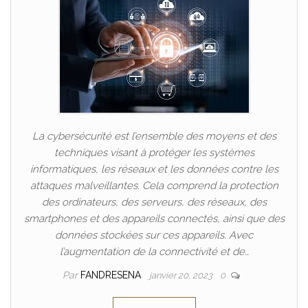
La cybersécurité est l’ensemble des moyens et des
techniques visant à protéger les systèmes
informatiques, les réseaux et les données contre les
attaques malveillantes. Cela comprend la protection
des ordinateurs, des serveurs, des réseaux, des
smartphones et des appareils connectés, ainsi que des
données stockées sur ces appareils. Avec
l’augmentation de la connectivité et de…
Par
FANDRESENA
janvier 20, 2023
0