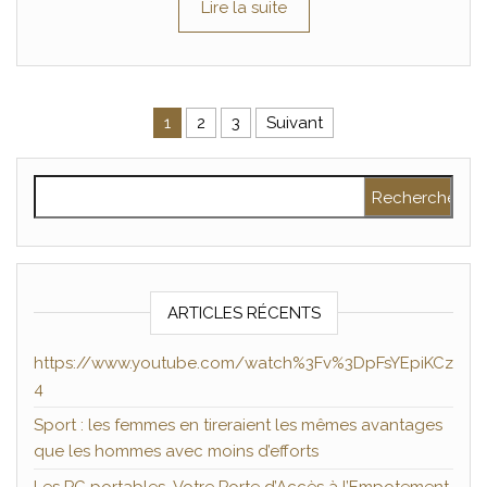
Lire la suite
Pagination des publications
1
2
3
Suivant
Rechercher :
ARTICLES RÉCENTS
https://www.youtube.com/watch%3Fv%3DpFsYEpiKCz
4
Sport : les femmes en tireraient les mêmes avantages
que les hommes avec moins d’efforts