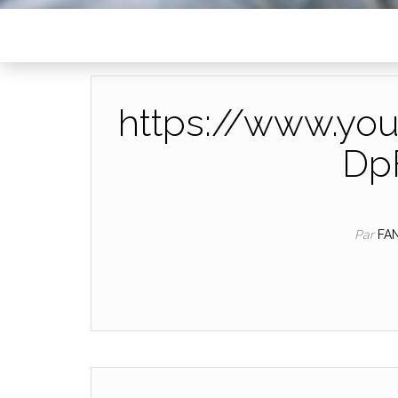
https://www.yo
Dp
Par
FA