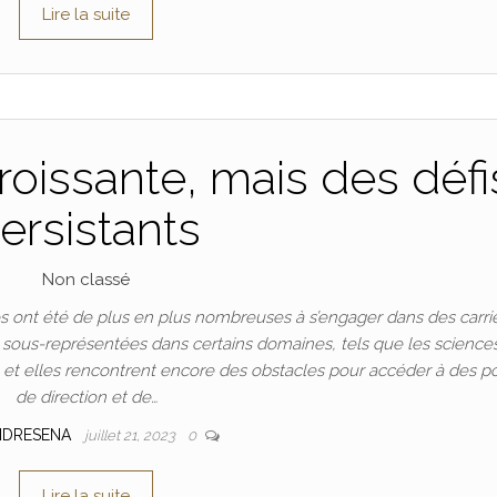
Lire la suite
oissante, mais des défi
ersistants
Non classé
 ont été de plus en plus nombreuses à s’engager dans des carri
t sous-représentées dans certains domaines, tels que les science
n, et elles rencontrent encore des obstacles pour accéder à des p
de direction et de…
NDRESENA
juillet 21, 2023
0
Lire la suite