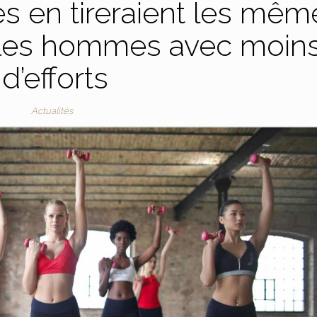
es en tireraient les mêm
 les hommes avec moin
d’efforts
Actualités