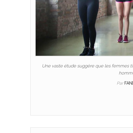
Une vaste étude suggère que les femmes tire
hommes
Par
FAN