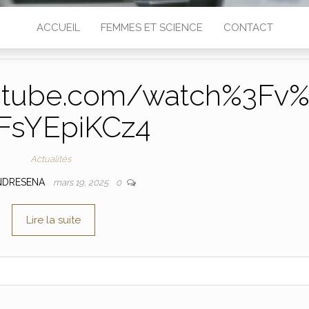
ACCUEIL
FEMMES ET SCIENCE
CONTACT
utube.com/watch%3Fv
FsYEpiKCz4
Actualités
NDRESENA
mars 19, 2025
0
Lire la suite