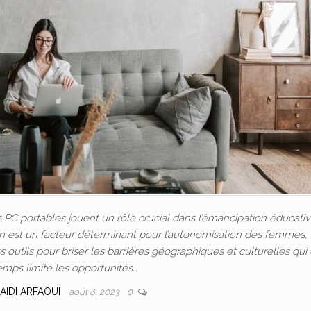
C portables jouent un rôle crucial dans l’émancipation éducativ
ion est un facteur déterminant pour l’autonomisation des femmes, 
outils pour briser les barrières géographiques et culturelles qui
emps limité les opportunités…
AIDI ARFAOUI
août 8, 2023
0