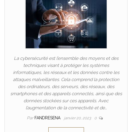
La cybersécurité est l’ensemble des moyens et des
techniques visant à protéger les systèmes
informatiques, les réseaux et les données contre les
attaques malveillantes. Cela comprend la protection
des ordinateurs, des serveurs, des réseaux, des
smartphones et des appareils connectés, ainsi que des
données stockées sur ces appareils. Avec
l’augmentation de la connectivité et de…
Par
FANDRESENA
janvier 20, 2023
0