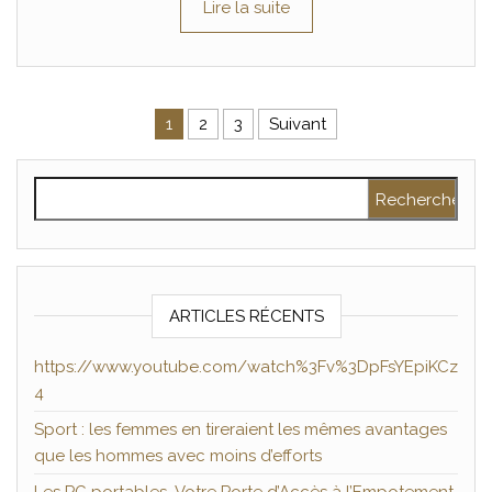
Lire la suite
Pagination des publications
1
2
3
Suivant
Rechercher :
ARTICLES RÉCENTS
https://www.youtube.com/watch%3Fv%3DpFsYEpiKCz
4
Sport : les femmes en tireraient les mêmes avantages
que les hommes avec moins d’efforts