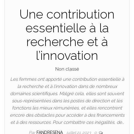
Une contribution
essentielle à la
recherche et à
l’innovation
Non classé
Les femmes ont apporté une contribution essentielle à
la recherche et à l’innovation dans de nombreux
domaines scientifiques. Malgré cela, elles sont souvent
sous-représentées dans les postes de direction et les
fonctions les mieux rémunérées, et elles rencontrent
encore des obstacles pour accéder à des financements
et à des ressources. Pour combattre ces inégalités, de…
Par
FANDRESENA
juillet 21, 2023
0