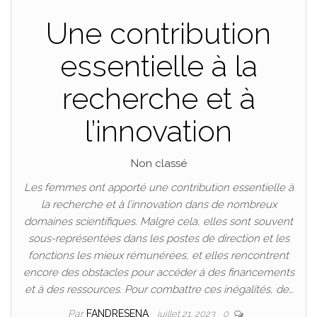
Une contribution
essentielle à la
recherche et à
l’innovation
Non classé
Les femmes ont apporté une contribution essentielle à
la recherche et à l’innovation dans de nombreux
domaines scientifiques. Malgré cela, elles sont souvent
sous-représentées dans les postes de direction et les
fonctions les mieux rémunérées, et elles rencontrent
encore des obstacles pour accéder à des financements
et à des ressources. Pour combattre ces inégalités, de…
Par
FANDRESENA
juillet 21, 2023
0