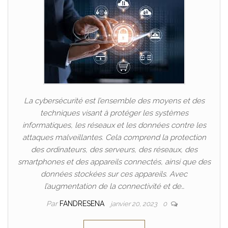
La cybersécurité est l’ensemble des moyens et des
techniques visant à protéger les systèmes
informatiques, les réseaux et les données contre les
attaques malveillantes. Cela comprend la protection
des ordinateurs, des serveurs, des réseaux, des
smartphones et des appareils connectés, ainsi que des
données stockées sur ces appareils. Avec
l’augmentation de la connectivité et de…
Par
FANDRESENA
janvier 20, 2023
0