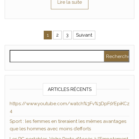
Lire la suite
Pagination des publications
1
2
3
Suivant
Rechercher :
ARTICLES RÉCENTS
https://www.youtube.com/watch%3Fv%3DpFsYEpiKCz
4
Sport : les femmes en tireraient les mêmes avantages
que les hommes avec moins d’efforts