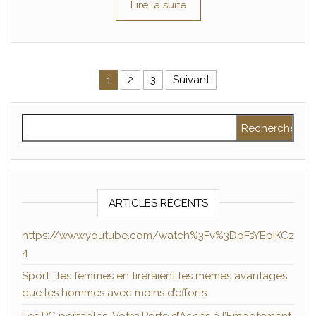
Lire la suite
Pagination des publications
1
2
3
Suivant
Rechercher :
ARTICLES RÉCENTS
https://www.youtube.com/watch%3Fv%3DpFsYEpiKCz
4
Sport : les femmes en tireraient les mêmes avantages
que les hommes avec moins d’efforts