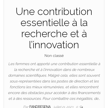
Une contribution
essentielle à la
recherche et à
l’innovation
Non classé
Les femmes ont apporté une contribution essentielle à
la recherche et à l’innovation dans de nombreux
domaines scientifiques. Malgré cela, elles sont souvent
sous-représentées dans les postes de direction et les
fonctions les mieux rémunérées, et elles rencontrent
encore des obstacles pour accéder à des financements
et à des ressources. Pour combattre ces inégalités, de…
Par
FANDRESENA
juillet 21, 2023
0