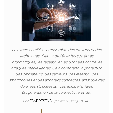
La cybersécurité est l’ensemble des moyens et des
techniques visant à protéger les systèmes
informatiques, les réseaux et les données contre les
attaques malveillantes. Cela comprend la protection
des ordinateurs, des serveurs, des réseaux, des
smartphones et des appareils connectés, ainsi que des
données stockées sur ces appareils. Avec
l’augmentation de la connectivité et de…
Par
FANDRESENA
janvier 20, 2023
0