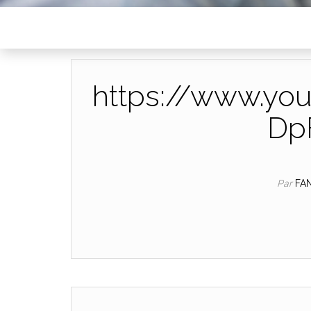
https://www.yo
Dp
Par
FA