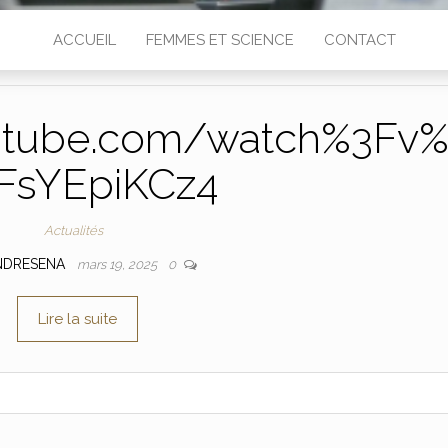
ACCUEIL
FEMMES ET SCIENCE
CONTACT
utube.com/watch%3Fv
FsYEpiKCz4
Actualités
NDRESENA
mars 19, 2025
0
Lire la suite