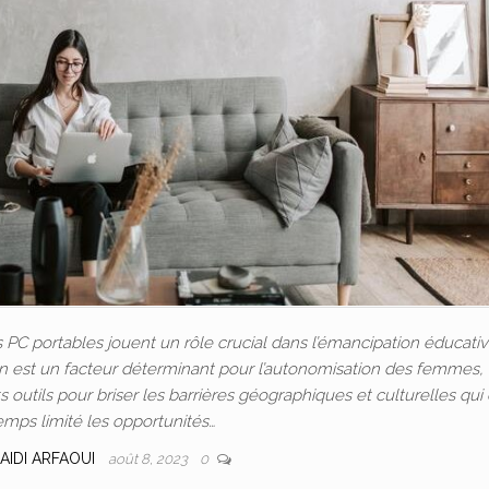
C portables jouent un rôle crucial dans l’émancipation éducativ
ion est un facteur déterminant pour l’autonomisation des femmes, 
outils pour briser les barrières géographiques et culturelles qui
emps limité les opportunités…
AIDI ARFAOUI
août 8, 2023
0