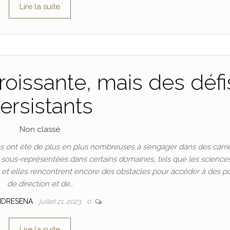
Lire la suite
oissante, mais des défi
ersistants
Non classé
 ont été de plus en plus nombreuses à s’engager dans des carri
t sous-représentées dans certains domaines, tels que les science
n, et elles rencontrent encore des obstacles pour accéder à des p
de direction et de…
NDRESENA
juillet 21, 2023
0
Lire la suite