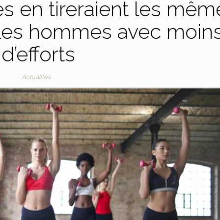
es en tireraient les mêm
 les hommes avec moin
d’efforts
Actualités