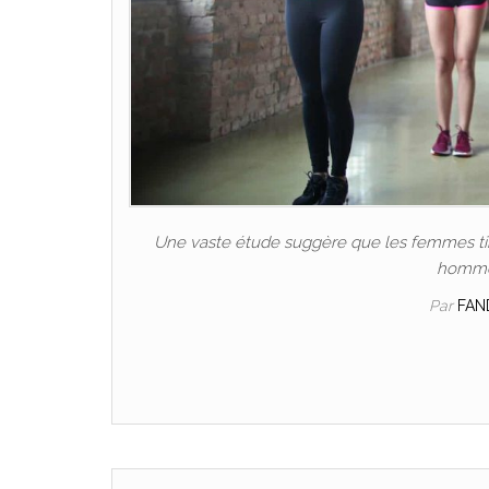
Une vaste étude suggère que les femmes tire
hommes
Par
FAN