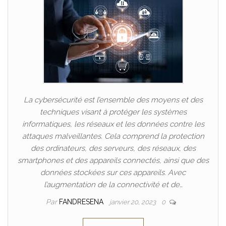
La cybersécurité est l’ensemble des moyens et des
techniques visant à protéger les systèmes
informatiques, les réseaux et les données contre les
attaques malveillantes. Cela comprend la protection
des ordinateurs, des serveurs, des réseaux, des
smartphones et des appareils connectés, ainsi que des
données stockées sur ces appareils. Avec
l’augmentation de la connectivité et de…
Par
FANDRESENA
janvier 20, 2023
0