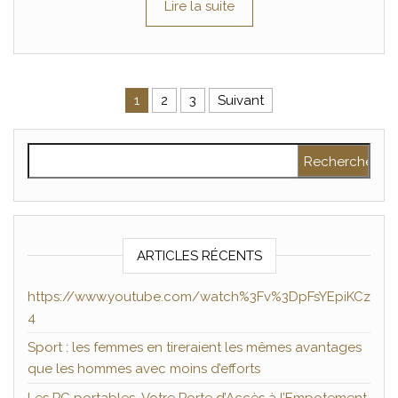
Lire la suite
Pagination des publications
1
2
3
Suivant
Rechercher :
ARTICLES RÉCENTS
https://www.youtube.com/watch%3Fv%3DpFsYEpiKCz
4
Sport : les femmes en tireraient les mêmes avantages
que les hommes avec moins d’efforts