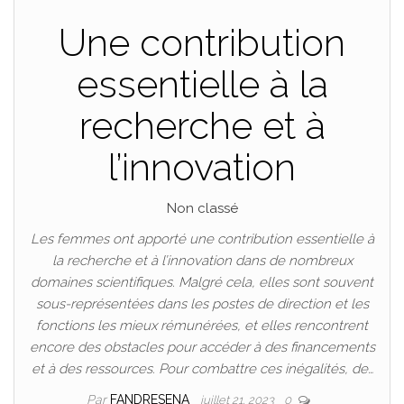
Une contribution
essentielle à la
recherche et à
l’innovation
Non classé
Les femmes ont apporté une contribution essentielle à
la recherche et à l’innovation dans de nombreux
domaines scientifiques. Malgré cela, elles sont souvent
sous-représentées dans les postes de direction et les
fonctions les mieux rémunérées, et elles rencontrent
encore des obstacles pour accéder à des financements
et à des ressources. Pour combattre ces inégalités, de…
Par
FANDRESENA
juillet 21, 2023
0