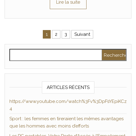
Lire la suite
Pagination des publications
1
2
3
Suivant
Rechercher :
ARTICLES RÉCENTS
https://www.youtube.com/watch%3Fv%3DpFsYEpiKCz
4
Sport : les femmes en tireraient les mêmes avantages
que les hommes avec moins d’efforts