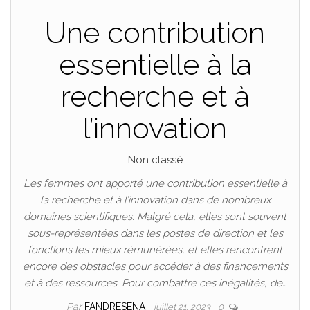
Une contribution
essentielle à la
recherche et à
l’innovation
Non classé
Les femmes ont apporté une contribution essentielle à
la recherche et à l’innovation dans de nombreux
domaines scientifiques. Malgré cela, elles sont souvent
sous-représentées dans les postes de direction et les
fonctions les mieux rémunérées, et elles rencontrent
encore des obstacles pour accéder à des financements
et à des ressources. Pour combattre ces inégalités, de…
Par
FANDRESENA
juillet 21, 2023
0