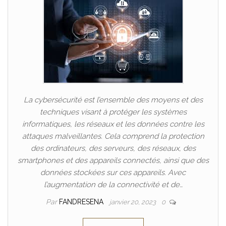
La cybersécurité est l’ensemble des moyens et des
techniques visant à protéger les systèmes
informatiques, les réseaux et les données contre les
attaques malveillantes. Cela comprend la protection
des ordinateurs, des serveurs, des réseaux, des
smartphones et des appareils connectés, ainsi que des
données stockées sur ces appareils. Avec
l’augmentation de la connectivité et de…
Par
FANDRESENA
janvier 20, 2023
0