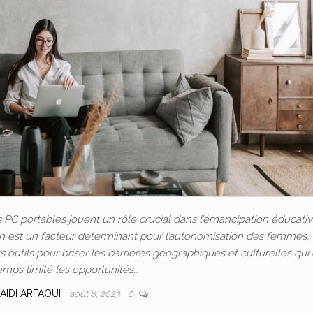
C portables jouent un rôle crucial dans l’émancipation éducativ
ion est un facteur déterminant pour l’autonomisation des femmes, 
outils pour briser les barrières géographiques et culturelles qui
emps limité les opportunités…
AIDI ARFAOUI
août 8, 2023
0