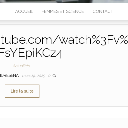
ACCUEIL
FEMMES ET SCIENCE
CONTACT
utube.com/watch%3Fv
FsYEpiKCz4
Actualités
NDRESENA
mars 19, 2025
0
Lire la suite