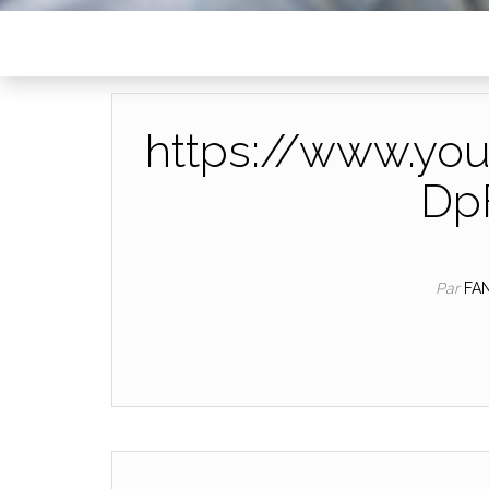
https://www.yo
Dp
Par
FA