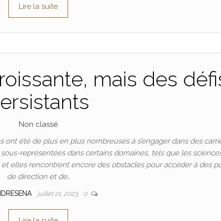
Lire la suite
oissante, mais des défi
ersistants
Non classé
 ont été de plus en plus nombreuses à s’engager dans des carri
t sous-représentées dans certains domaines, tels que les science
n, et elles rencontrent encore des obstacles pour accéder à des p
de direction et de…
NDRESENA
juillet 21, 2023
0
Lire la suite