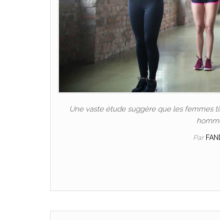
Une vaste étude suggère que les femmes tire
hommes
Par
FAN