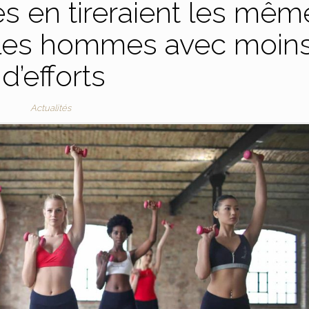
es en tireraient les mêm
 les hommes avec moin
d’efforts
Actualités