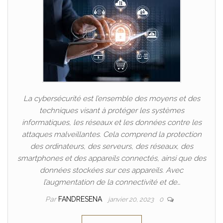
La cybersécurité est l’ensemble des moyens et des
techniques visant à protéger les systèmes
informatiques, les réseaux et les données contre les
attaques malveillantes. Cela comprend la protection
des ordinateurs, des serveurs, des réseaux, des
smartphones et des appareils connectés, ainsi que des
données stockées sur ces appareils. Avec
l’augmentation de la connectivité et de…
Par
FANDRESENA
janvier 20, 2023
0