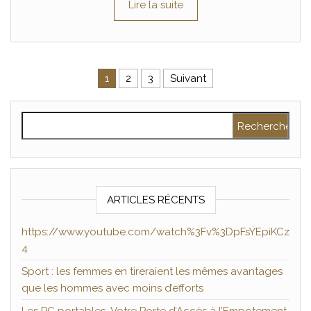
Lire la suite
Pagination des publications
1
2
3
Suivant
Rechercher :
ARTICLES RÉCENTS
https://www.youtube.com/watch%3Fv%3DpFsYEpiKCz
4
Sport : les femmes en tireraient les mêmes avantages
que les hommes avec moins d’efforts