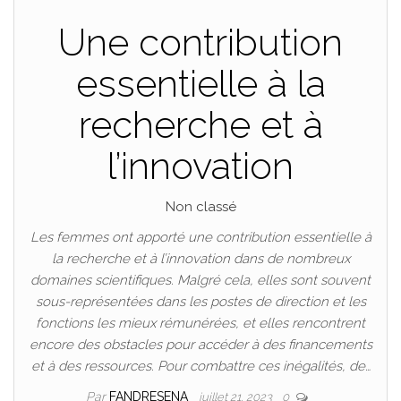
Une contribution
essentielle à la
recherche et à
l’innovation
Non classé
Les femmes ont apporté une contribution essentielle à
la recherche et à l’innovation dans de nombreux
domaines scientifiques. Malgré cela, elles sont souvent
sous-représentées dans les postes de direction et les
fonctions les mieux rémunérées, et elles rencontrent
encore des obstacles pour accéder à des financements
et à des ressources. Pour combattre ces inégalités, de…
Par
FANDRESENA
juillet 21, 2023
0