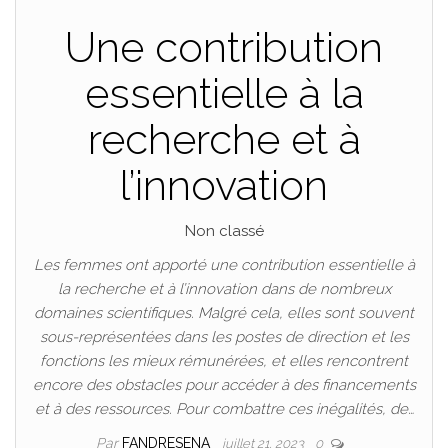
Une contribution
essentielle à la
recherche et à
l’innovation
Non classé
Les femmes ont apporté une contribution essentielle à
la recherche et à l’innovation dans de nombreux
domaines scientifiques. Malgré cela, elles sont souvent
sous-représentées dans les postes de direction et les
fonctions les mieux rémunérées, et elles rencontrent
encore des obstacles pour accéder à des financements
et à des ressources. Pour combattre ces inégalités, de…
Par
FANDRESENA
juillet 21, 2023
0