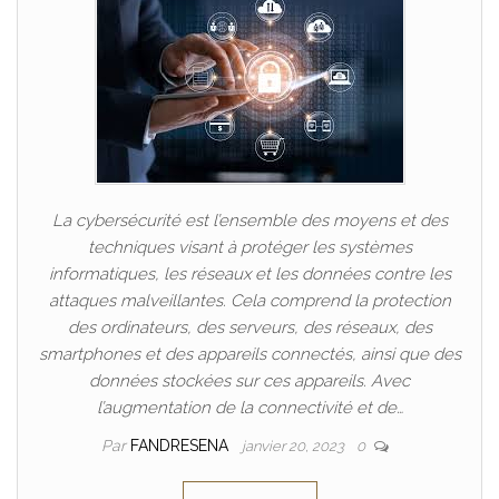
La cybersécurité est l’ensemble des moyens et des
techniques visant à protéger les systèmes
informatiques, les réseaux et les données contre les
attaques malveillantes. Cela comprend la protection
des ordinateurs, des serveurs, des réseaux, des
smartphones et des appareils connectés, ainsi que des
données stockées sur ces appareils. Avec
l’augmentation de la connectivité et de…
Par
FANDRESENA
janvier 20, 2023
0