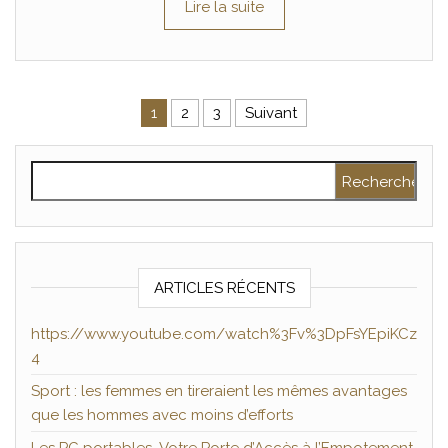
Lire la suite
Pagination des publications
1
2
3
Suivant
Rechercher :
ARTICLES RÉCENTS
https://www.youtube.com/watch%3Fv%3DpFsYEpiKCz
4
Sport : les femmes en tireraient les mêmes avantages
que les hommes avec moins d’efforts