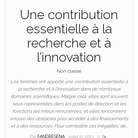
Une contribution
essentielle à la
recherche et à
l’innovation
Non classé
Les femmes ont apporté une contribution essentielle à
la recherche et à l’innovation dans de nombreux
domaines scientifiques. Malgré cela, elles sont souvent
sous-représentées dans les postes de direction et les
fonctions les mieux rémunérées, et elles rencontrent
encore des obstacles pour accéder à des financements
et à des ressources. Pour combattre ces inégalités, de…
Par
FANDRESENA
juillet 21, 2023
0