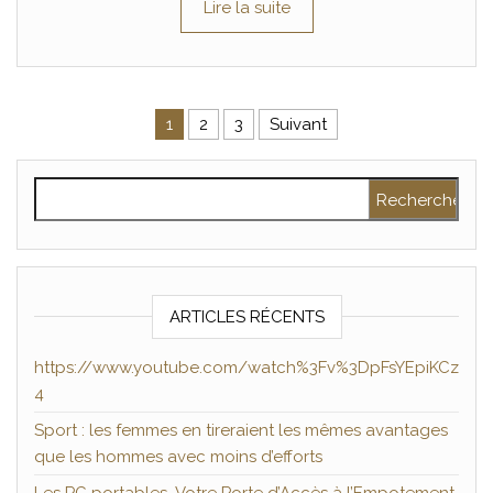
Lire la suite
Pagination des publications
1
2
3
Suivant
Rechercher :
ARTICLES RÉCENTS
https://www.youtube.com/watch%3Fv%3DpFsYEpiKCz
4
Sport : les femmes en tireraient les mêmes avantages
que les hommes avec moins d’efforts