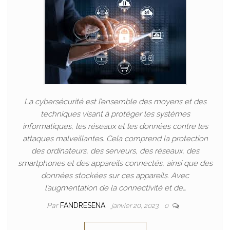
La cybersécurité est l’ensemble des moyens et des
techniques visant à protéger les systèmes
informatiques, les réseaux et les données contre les
attaques malveillantes. Cela comprend la protection
des ordinateurs, des serveurs, des réseaux, des
smartphones et des appareils connectés, ainsi que des
données stockées sur ces appareils. Avec
l’augmentation de la connectivité et de…
Par
FANDRESENA
janvier 20, 2023
0