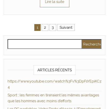
Lire la suite
Pagination des publications
1
2
3
Suivant
Rechercher :
ARTICLES RÉCENTS
https://www.youtube.com/watch%3Fv%3DpFsYEpiKCz
4
Sport : les femmes en tireraient les mêmes avantages
que les hommes avec moins d’efforts