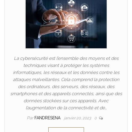
La cybersécurité est l’ensemble des moyens et des
techniques visant à protéger les systèmes
informatiques, les réseaux et les données contre les
attaques malveillantes. Cela comprend la protection
des ordinateurs, des serveurs, des réseaux, des
smartphones et des appareils connectés, ainsi que des
données stockées sur ces appareils. Avec
l’augmentation de la connectivité et de…
Par
FANDRESENA
janvier 20, 2023
0