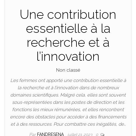
Une contribution
essentielle à la
recherche et à
l’innovation
Non classé
Les femmes ont apporté une contribution essentielle à
la recherche et à l’innovation dans de nombreux
domaines scientifiques. Malgré cela, elles sont souvent
sous-représentées dans les postes de direction et les
fonctions les mieux rémunérées, et elles rencontrent
encore des obstacles pour accéder à des financements
et à des ressources. Pour combattre ces inégalités, de…
Par
FANDRESENA
juillet 21, 2023
0