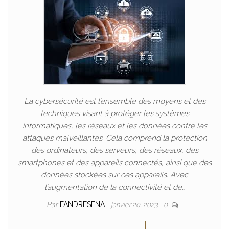
La cybersécurité est l’ensemble des moyens et des
techniques visant à protéger les systèmes
informatiques, les réseaux et les données contre les
attaques malveillantes. Cela comprend la protection
des ordinateurs, des serveurs, des réseaux, des
smartphones et des appareils connectés, ainsi que des
données stockées sur ces appareils. Avec
l’augmentation de la connectivité et de…
Par
FANDRESENA
janvier 20, 2023
0