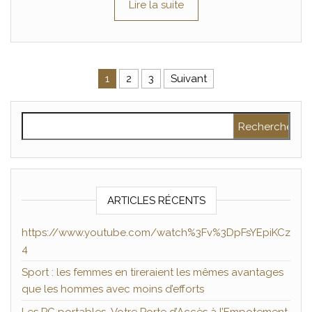
Lire la suite
Pagination des publications
1
2
3
Suivant
Rechercher :
ARTICLES RÉCENTS
https://www.youtube.com/watch%3Fv%3DpFsYEpiKCz
4
Sport : les femmes en tireraient les mêmes avantages
que les hommes avec moins d’efforts