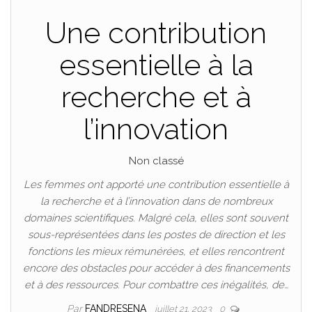
Une contribution
essentielle à la
recherche et à
l’innovation
Non classé
Les femmes ont apporté une contribution essentielle à
la recherche et à l’innovation dans de nombreux
domaines scientifiques. Malgré cela, elles sont souvent
sous-représentées dans les postes de direction et les
fonctions les mieux rémunérées, et elles rencontrent
encore des obstacles pour accéder à des financements
et à des ressources. Pour combattre ces inégalités, de…
Par
FANDRESENA
juillet 21, 2023
0