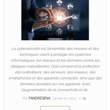
La cybersécurité est l’ensemble des moyens et des
techniques visant à protéger les systèmes
informatiques, les réseaux et les données contre les
attaques malveillantes. Cela comprend la protection
des ordinateurs, des serveurs, des réseaux, des
smartphones et des appareils connectés, ainsi que des
données stockées sur ces appareils. Avec
l’augmentation de la connectivité et de…
Par
FANDRESENA
janvier 20, 2023
0