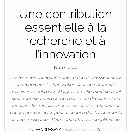
Une contribution
essentielle à la
recherche et à
l’innovation
Non classé
Les femmes ont apporté une contribution essentielle à
la recherche et à l’innovation dans de nombreux
domaines scientifiques. Malgré cela, elles sont souvent
sous-représentées dans les postes de direction et les
fonctions les mieux rémunérées, et elles rencontrent
encore des obstacles pour accéder à des financements
et à des ressources. Pour combattre ces inégalités, de…
Par
FANDRESENA
juillet 21, 2023
0