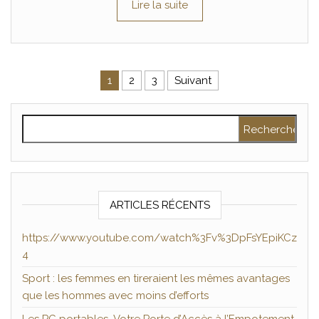
Lire la suite
Pagination des publications
1
2
3
Suivant
Rechercher :
ARTICLES RÉCENTS
https://www.youtube.com/watch%3Fv%3DpFsYEpiKCz
4
Sport : les femmes en tireraient les mêmes avantages
que les hommes avec moins d’efforts