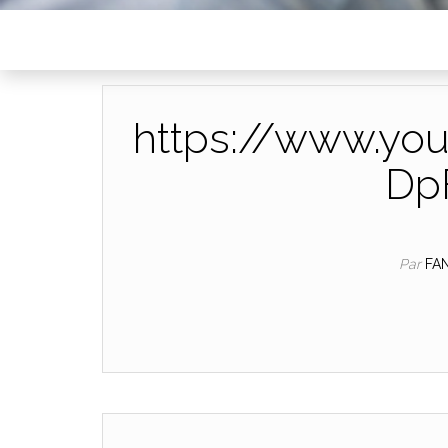
https://www.yo
Dp
Par
FA