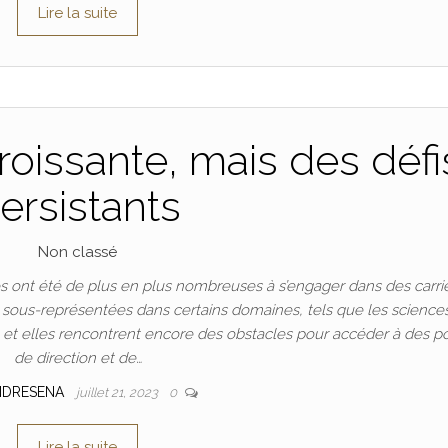
Lire la suite
oissante, mais des défi
ersistants
Non classé
 ont été de plus en plus nombreuses à s’engager dans des carri
t sous-représentées dans certains domaines, tels que les science
n, et elles rencontrent encore des obstacles pour accéder à des p
de direction et de…
NDRESENA
juillet 21, 2023
0
Lire la suite