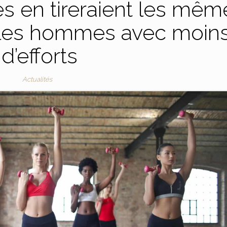
es en tireraient les mêm
 les hommes avec moin
d’efforts
Actualités