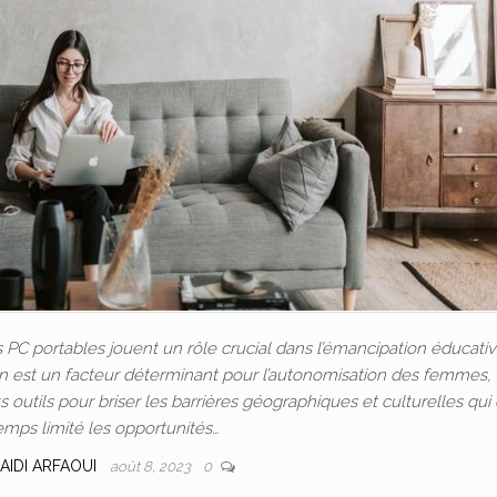
C portables jouent un rôle crucial dans l’émancipation éducativ
ion est un facteur déterminant pour l’autonomisation des femmes, 
outils pour briser les barrières géographiques et culturelles qui
emps limité les opportunités…
AIDI ARFAOUI
août 8, 2023
0