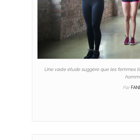
Une vaste étude suggère que les femmes tire
hommes
Par
FAN