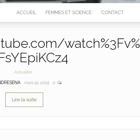
ACCUEIL
FEMMES ET SCIENCE
CONTACT
utube.com/watch%3Fv
FsYEpiKCz4
Actualités
NDRESENA
mars 19, 2025
0
Lire la suite