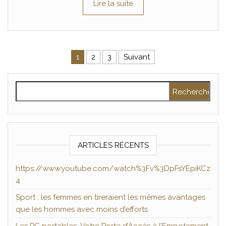
Lire la suite
Pagination des publications
1
2
3
Suivant
Rechercher :
ARTICLES RÉCENTS
https://www.youtube.com/watch%3Fv%3DpFsYEpiKCz
4
Sport : les femmes en tireraient les mêmes avantages
que les hommes avec moins d’efforts