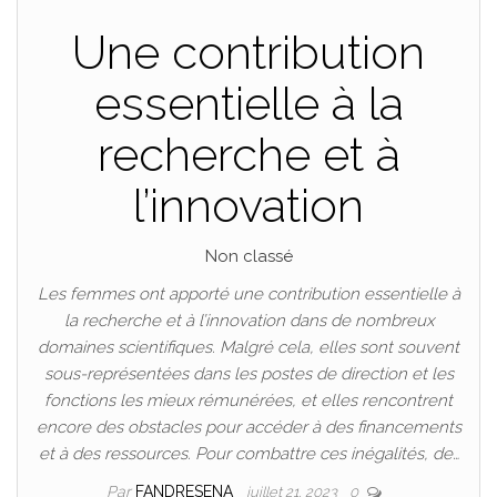
Une contribution
essentielle à la
recherche et à
l’innovation
Non classé
Les femmes ont apporté une contribution essentielle à
la recherche et à l’innovation dans de nombreux
domaines scientifiques. Malgré cela, elles sont souvent
sous-représentées dans les postes de direction et les
fonctions les mieux rémunérées, et elles rencontrent
encore des obstacles pour accéder à des financements
et à des ressources. Pour combattre ces inégalités, de…
Par
FANDRESENA
juillet 21, 2023
0