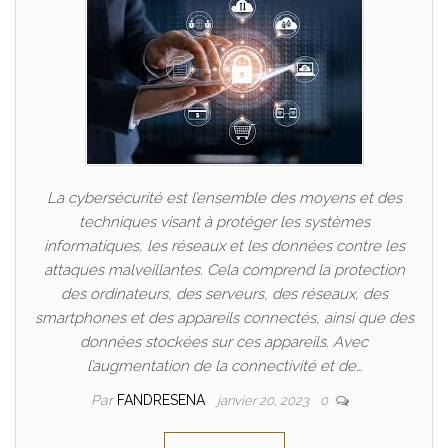
La cybersécurité est l’ensemble des moyens et des
techniques visant à protéger les systèmes
informatiques, les réseaux et les données contre les
attaques malveillantes. Cela comprend la protection
des ordinateurs, des serveurs, des réseaux, des
smartphones et des appareils connectés, ainsi que des
données stockées sur ces appareils. Avec
l’augmentation de la connectivité et de…
Par
FANDRESENA
janvier 20, 2023
0