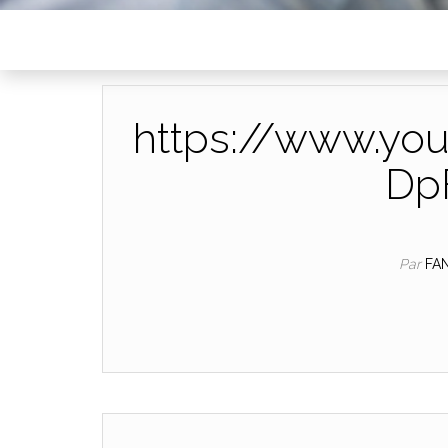
https://www.yo
Dp
Par
FA