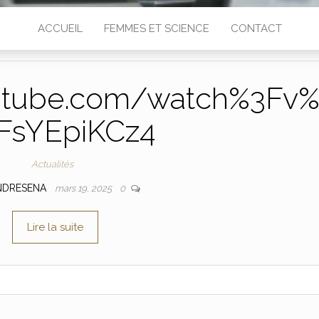
ACCUEIL
FEMMES ET SCIENCE
CONTACT
utube.com/watch%3Fv
FsYEpiKCz4
Actualités
NDRESENA
mars 19, 2025
0
Lire la suite