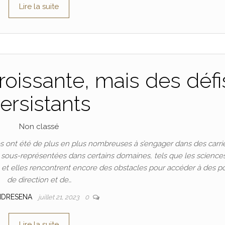
Lire la suite
oissante, mais des défi
ersistants
Non classé
 ont été de plus en plus nombreuses à s’engager dans des carri
t sous-représentées dans certains domaines, tels que les science
n, et elles rencontrent encore des obstacles pour accéder à des p
de direction et de…
NDRESENA
juillet 21, 2023
0
Lire la suite