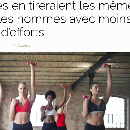
es en tireraient les mêm
 les hommes avec moin
d’efforts
Actualités