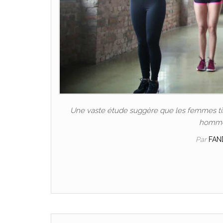
Une vaste étude suggère que les femmes tire
hommes
Par
FAN