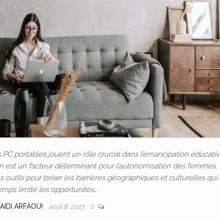
C portables jouent un rôle crucial dans l’émancipation éducativ
ion est un facteur déterminant pour l’autonomisation des femmes, 
outils pour briser les barrières géographiques et culturelles qui
emps limité les opportunités…
AIDI ARFAOUI
août 8, 2023
0