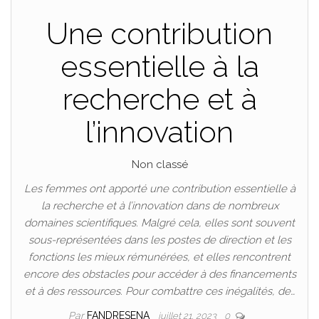
Une contribution
essentielle à la
recherche et à
l’innovation
Non classé
Les femmes ont apporté une contribution essentielle à
la recherche et à l’innovation dans de nombreux
domaines scientifiques. Malgré cela, elles sont souvent
sous-représentées dans les postes de direction et les
fonctions les mieux rémunérées, et elles rencontrent
encore des obstacles pour accéder à des financements
et à des ressources. Pour combattre ces inégalités, de…
Par
FANDRESENA
juillet 21, 2023
0