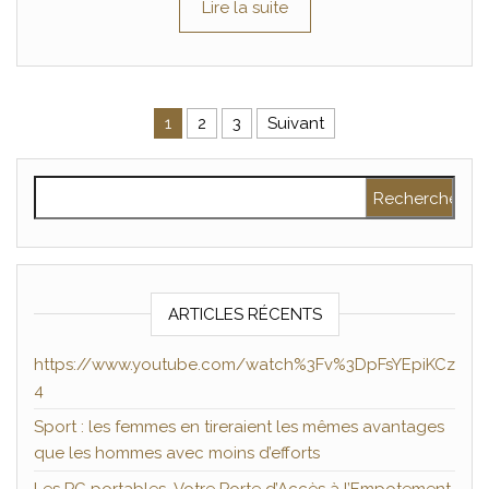
Lire la suite
Pagination des publications
1
2
3
Suivant
Rechercher :
ARTICLES RÉCENTS
https://www.youtube.com/watch%3Fv%3DpFsYEpiKCz
4
Sport : les femmes en tireraient les mêmes avantages
que les hommes avec moins d’efforts