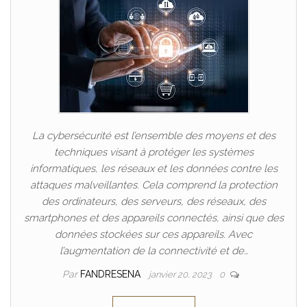
La cybersécurité est l’ensemble des moyens et des
techniques visant à protéger les systèmes
informatiques, les réseaux et les données contre les
attaques malveillantes. Cela comprend la protection
des ordinateurs, des serveurs, des réseaux, des
smartphones et des appareils connectés, ainsi que des
données stockées sur ces appareils. Avec
l’augmentation de la connectivité et de…
Par
FANDRESENA
janvier 20, 2023
0