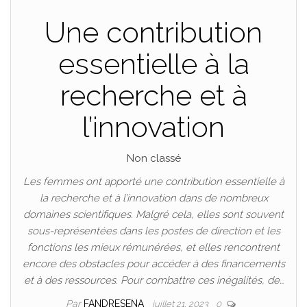
Une contribution
essentielle à la
recherche et à
l’innovation
Non classé
Les femmes ont apporté une contribution essentielle à
la recherche et à l’innovation dans de nombreux
domaines scientifiques. Malgré cela, elles sont souvent
sous-représentées dans les postes de direction et les
fonctions les mieux rémunérées, et elles rencontrent
encore des obstacles pour accéder à des financements
et à des ressources. Pour combattre ces inégalités, de…
Par
FANDRESENA
juillet 21, 2023
0