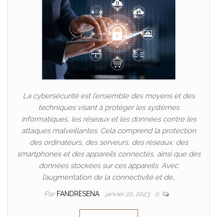
La cybersécurité est l’ensemble des moyens et des
techniques visant à protéger les systèmes
informatiques, les réseaux et les données contre les
attaques malveillantes. Cela comprend la protection
des ordinateurs, des serveurs, des réseaux, des
smartphones et des appareils connectés, ainsi que des
données stockées sur ces appareils. Avec
l’augmentation de la connectivité et de…
Par
FANDRESENA
janvier 20, 2023
0