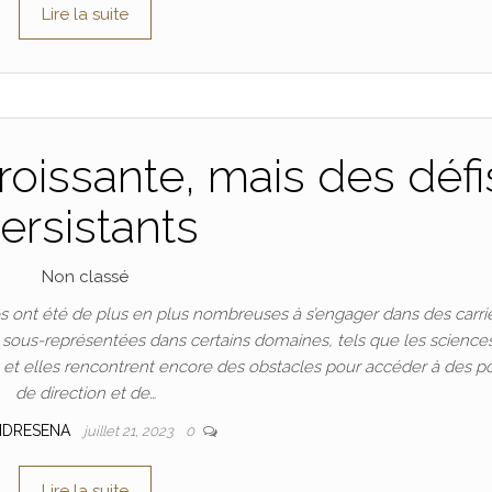
Lire la suite
oissante, mais des défi
ersistants
Non classé
 ont été de plus en plus nombreuses à s’engager dans des carri
t sous-représentées dans certains domaines, tels que les science
n, et elles rencontrent encore des obstacles pour accéder à des p
de direction et de…
NDRESENA
juillet 21, 2023
0
Lire la suite