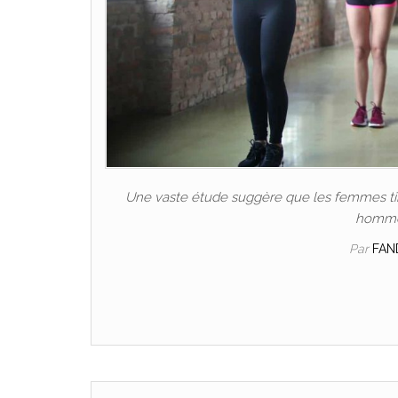
Une vaste étude suggère que les femmes tire
hommes
Par
FAN