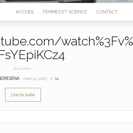
ACCUEIL
FEMMES ET SCIENCE
CONTACT
utube.com/watch%3Fv
FsYEpiKCz4
Actualités
NDRESENA
mars 19, 2025
0
Lire la suite