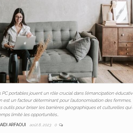
C portables jouent un rôle crucial dans l’émancipation éducativ
ion est un facteur déterminant pour l’autonomisation des femmes, 
outils pour briser les barrières géographiques et culturelles qui
emps limité les opportunités…
AIDI ARFAOUI
août 8, 2023
0