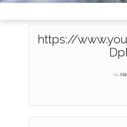
https://www.yo
Dp
Par
FA