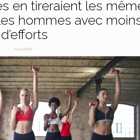
es en tireraient les mêm
 les hommes avec moin
d’efforts
Actualités