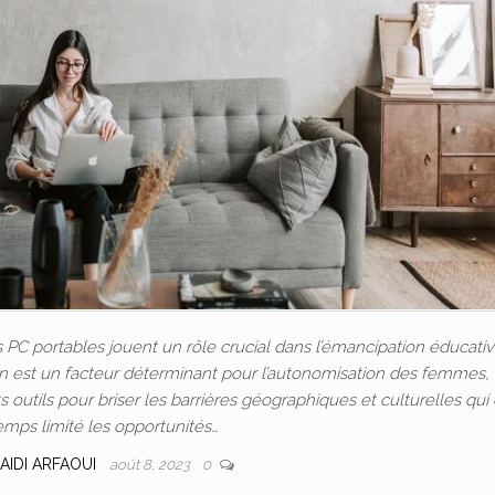
C portables jouent un rôle crucial dans l’émancipation éducativ
ion est un facteur déterminant pour l’autonomisation des femmes, 
outils pour briser les barrières géographiques et culturelles qui
emps limité les opportunités…
AIDI ARFAOUI
août 8, 2023
0