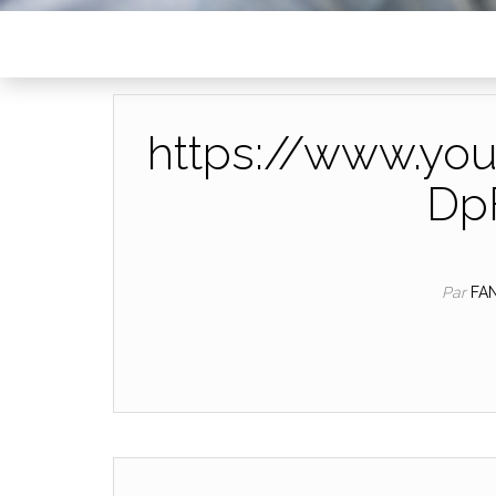
https://www.yo
Dp
Par
FA