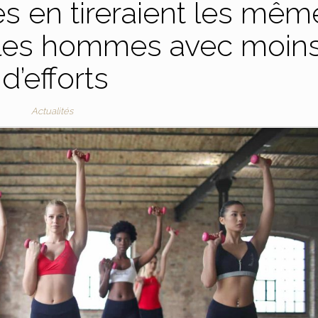
es en tireraient les mêm
 les hommes avec moin
d’efforts
Actualités