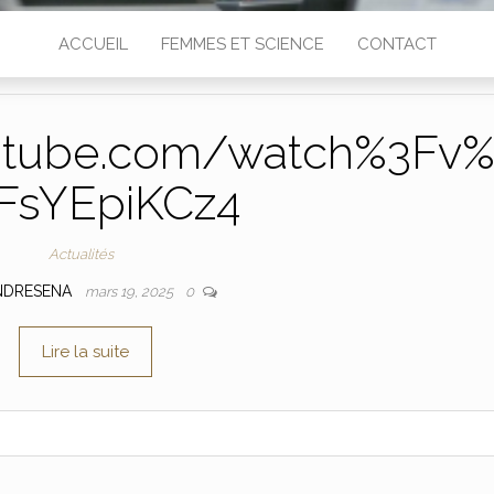
ACCUEIL
FEMMES ET SCIENCE
CONTACT
utube.com/watch%3Fv
FsYEpiKCz4
Actualités
NDRESENA
mars 19, 2025
0
Lire la suite