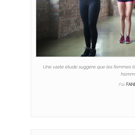
Une vaste étude suggère que les femmes tire
hommes
Par
FAN