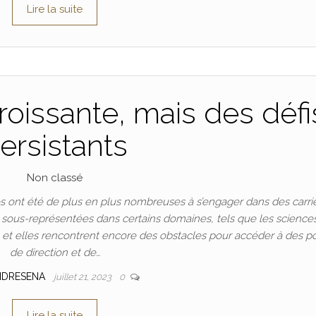
Lire la suite
oissante, mais des défi
ersistants
Non classé
 ont été de plus en plus nombreuses à s’engager dans des carri
t sous-représentées dans certains domaines, tels que les science
n, et elles rencontrent encore des obstacles pour accéder à des p
de direction et de…
NDRESENA
juillet 21, 2023
0
Lire la suite