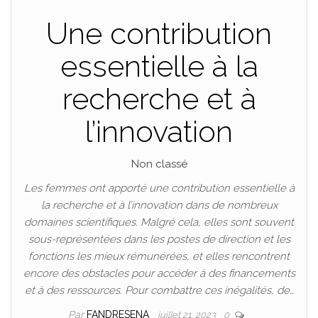
Une contribution
essentielle à la
recherche et à
l’innovation
Non classé
Les femmes ont apporté une contribution essentielle à
la recherche et à l’innovation dans de nombreux
domaines scientifiques. Malgré cela, elles sont souvent
sous-représentées dans les postes de direction et les
fonctions les mieux rémunérées, et elles rencontrent
encore des obstacles pour accéder à des financements
et à des ressources. Pour combattre ces inégalités, de…
Par
FANDRESENA
juillet 21, 2023
0