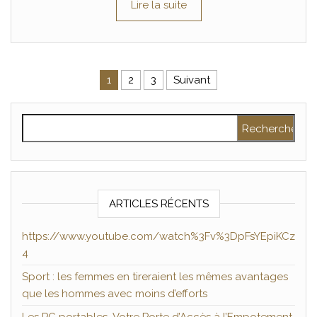
Lire la suite
Pagination des publications
1
2
3
Suivant
Rechercher :
ARTICLES RÉCENTS
https://www.youtube.com/watch%3Fv%3DpFsYEpiKCz
4
Sport : les femmes en tireraient les mêmes avantages
que les hommes avec moins d’efforts