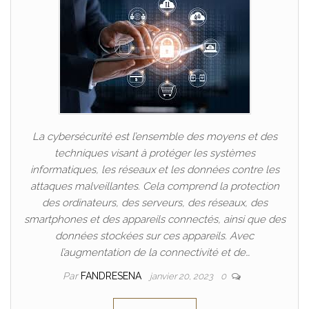
La cybersécurité est l’ensemble des moyens et des
techniques visant à protéger les systèmes
informatiques, les réseaux et les données contre les
attaques malveillantes. Cela comprend la protection
des ordinateurs, des serveurs, des réseaux, des
smartphones et des appareils connectés, ainsi que des
données stockées sur ces appareils. Avec
l’augmentation de la connectivité et de…
Par
FANDRESENA
janvier 20, 2023
0