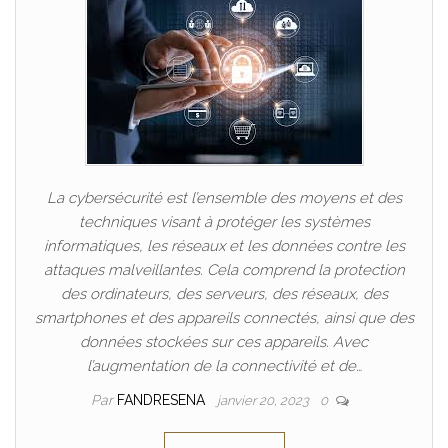
La cybersécurité est l’ensemble des moyens et des
techniques visant à protéger les systèmes
informatiques, les réseaux et les données contre les
attaques malveillantes. Cela comprend la protection
des ordinateurs, des serveurs, des réseaux, des
smartphones et des appareils connectés, ainsi que des
données stockées sur ces appareils. Avec
l’augmentation de la connectivité et de…
Par
FANDRESENA
janvier 20, 2023
0