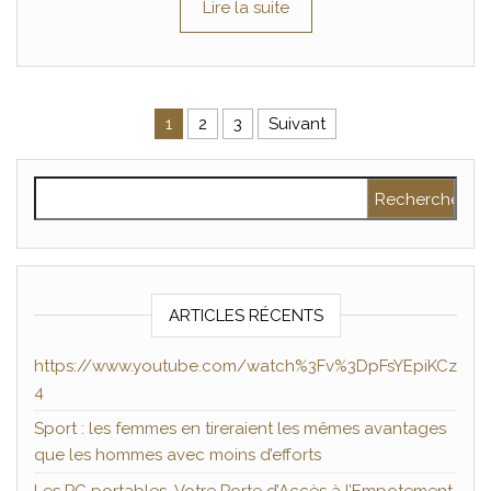
Lire la suite
Pagination des publications
1
2
3
Suivant
Rechercher :
ARTICLES RÉCENTS
https://www.youtube.com/watch%3Fv%3DpFsYEpiKCz
4
Sport : les femmes en tireraient les mêmes avantages
que les hommes avec moins d’efforts