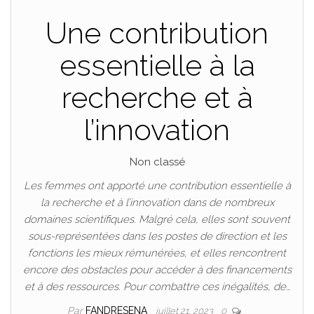
Une contribution
essentielle à la
recherche et à
l’innovation
Non classé
Les femmes ont apporté une contribution essentielle à
la recherche et à l’innovation dans de nombreux
domaines scientifiques. Malgré cela, elles sont souvent
sous-représentées dans les postes de direction et les
fonctions les mieux rémunérées, et elles rencontrent
encore des obstacles pour accéder à des financements
et à des ressources. Pour combattre ces inégalités, de…
Par
FANDRESENA
juillet 21, 2023
0