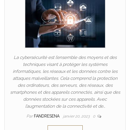
La cybersécurité est l’ensemble des moyens et des
techniques visant à protéger les systèmes
informatiques, les réseaux et les données contre les
attaques malveillantes. Cela comprend la protection
des ordinateurs, des serveurs, des réseaux, des
smartphones et des appareils connectés, ainsi que des
données stockées sur ces appareils. Avec
l’augmentation de la connectivité et de…
Par
FANDRESENA
janvier 20, 2023
0