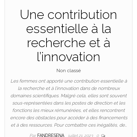
Une contribution
essentielle à la
recherche et à
l’innovation
Non classé
Les femmes ont apporté une contribution essentielle à
la recherche et à l’innovation dans de nombreux
domaines scientifiques. Malgré cela, elles sont souvent
sous-représentées dans les postes de direction et les
fonctions les mieux rémunérées, et elles rencontrent
encore des obstacles pour accéder à des financements
et à des ressources. Pour combattre ces inégalités, de…
Par
FANDRESENA
juillet 21, 2023
0