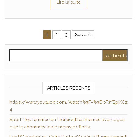
Lire la suite
Pagination des publications
1
2
3
Suivant
Rechercher :
ARTICLES RÉCENTS
https://www.youtube.com/watch%3Fv%3DpFsYEpiKCz
4
Sport : les femmes en tireraient les mêmes avantages
que les hommes avec moins d’efforts