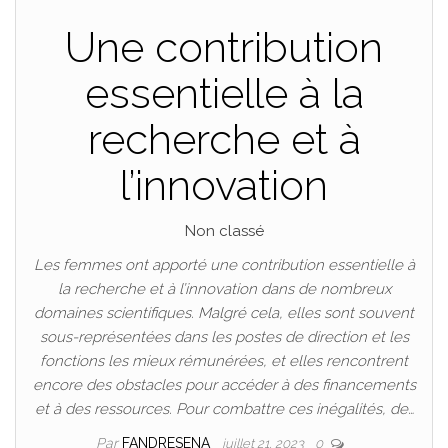
Une contribution
essentielle à la
recherche et à
l’innovation
Non classé
Les femmes ont apporté une contribution essentielle à
la recherche et à l’innovation dans de nombreux
domaines scientifiques. Malgré cela, elles sont souvent
sous-représentées dans les postes de direction et les
fonctions les mieux rémunérées, et elles rencontrent
encore des obstacles pour accéder à des financements
et à des ressources. Pour combattre ces inégalités, de…
Par
FANDRESENA
juillet 21, 2023
0