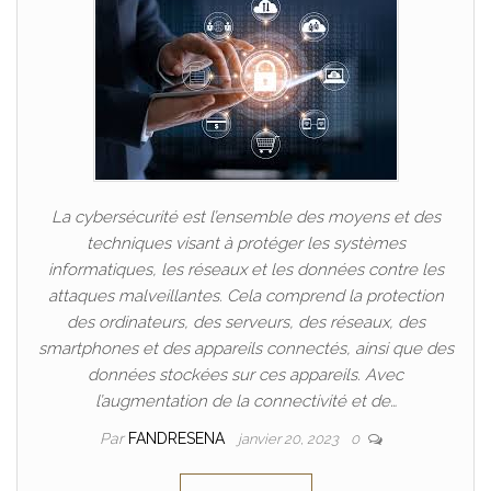
La cybersécurité est l’ensemble des moyens et des
techniques visant à protéger les systèmes
informatiques, les réseaux et les données contre les
attaques malveillantes. Cela comprend la protection
des ordinateurs, des serveurs, des réseaux, des
smartphones et des appareils connectés, ainsi que des
données stockées sur ces appareils. Avec
l’augmentation de la connectivité et de…
Par
FANDRESENA
janvier 20, 2023
0