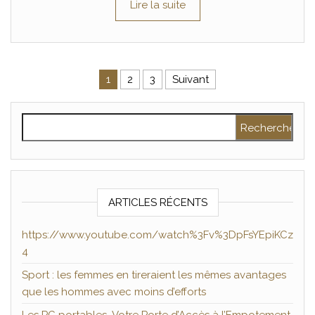
Lire la suite
Pagination des publications
1
2
3
Suivant
Rechercher :
ARTICLES RÉCENTS
https://www.youtube.com/watch%3Fv%3DpFsYEpiKCz
4
Sport : les femmes en tireraient les mêmes avantages
que les hommes avec moins d’efforts