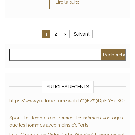
Lire la suite
Pagination des publications
1
2
3
Suivant
Rechercher :
ARTICLES RÉCENTS
https://www.youtube.com/watch%3Fv%3DpFsYEpiKCz
4
Sport : les femmes en tireraient les mêmes avantages
que les hommes avec moins d’efforts