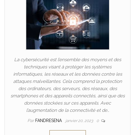
La cybersécurité est l’ensemble des moyens et des
techniques visant à protéger les systèmes
informatiques, les réseaux et les données contre les
attaques malveillantes. Cela comprend la protection
des ordinateurs, des serveurs, des réseaux, des
smartphones et des appareils connectés, ainsi que des
données stockées sur ces appareils. Avec
l’augmentation de la connectivité et de…
Par
FANDRESENA
janvier 20, 2023
0