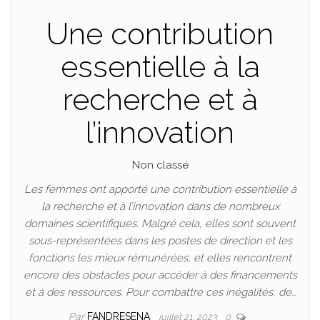
Une contribution
essentielle à la
recherche et à
l’innovation
Non classé
Les femmes ont apporté une contribution essentielle à
la recherche et à l’innovation dans de nombreux
domaines scientifiques. Malgré cela, elles sont souvent
sous-représentées dans les postes de direction et les
fonctions les mieux rémunérées, et elles rencontrent
encore des obstacles pour accéder à des financements
et à des ressources. Pour combattre ces inégalités, de…
Par
FANDRESENA
juillet 21, 2023
0